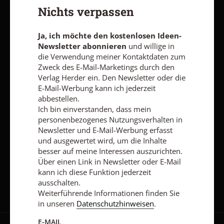
Nichts verpassen
Den Newsletter oder die E-Mail-Werbung kann ich jederzeit
abbestellen.
Ich bin einverstanden, dass mein personenbezogenes
Ja, ich möchte den kostenlosen Ideen-
Nutzungsverhalten in Newsletter und E-Mail-Werbung erfasst
Newsletter abonnieren
und willige in
und ausgewertet wird, um die Inhalte besser auf meine
die Verwendung meiner Kontaktdaten zum
Interessen auszurichten. Über einen Link in Newsletter oder E-
Mail kann ich diese Funktion jederzeit ausschalten.
Zweck des E-Mail-Marketings durch den
Weiterführende Informationen finden Sie in unseren
Verlag Herder ein. Den Newsletter oder die
Datenschutzhinweisen
.
E-Mail-Werbung kann ich jederzeit
abbestellen.
E-MAIL
Ich bin einverstanden, dass mein
personenbezogenes Nutzungsverhalten in
Newsletter und E-Mail-Werbung erfasst
und ausgewertet wird, um die Inhalte
besser auf meine Interessen auszurichten.
Jetzt anmelden
Über einen Link in Newsletter oder E-Mail
kann ich diese Funktion jederzeit
ausschalten.
Weiterführende Informationen finden Sie
in unseren
Datenschutzhinweisen
.
E-MAIL