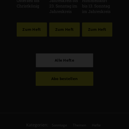
Osterzeit bis
Jahreskreis bis
Himmelfahrt
Christkönig
23. Sonntag im
bis 13. Sonntag
Jahreskreis
im Jahreskreis
Zum Heft
Zum Heft
Zum Heft
Alle Hefte
Abo bestellen
Kategorien:
Sonntage
Themen
Hefte