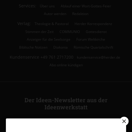
Services:
Über uns
Ablauf einer Wort-Gottes-Feier
Autor werden
Redaktion
Verlag:
Theologie & Pastoral
Herder Korrespondenz
Stimmen der Zeit
COMMUNIO
Gottesdienst
Anzeiger für die Seelsorge
Forum Weltkirche
Biblische Notizen
Diakonia
Römische Quartalschrift
Kundenservice
+49 761 2717200
kundenservice@herder.de
Abo online kündigen
Der Ideen-Newsletter aus der
Ideenwerkstatt
Ja, ich möchte den kostenlosen Ideen-Newsletter
abonnieren
und willige in die Verwendung meiner Kontaktdaten
zum Zweck des E-Mail-Marketings durch den Verlag Herder ein.