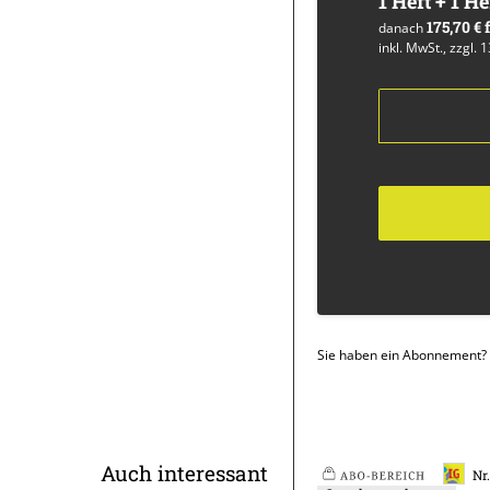
1 Heft + 1 He
175,70 €
danach
inkl. MwSt., zzgl. 
Sie haben ein Abonnement?
Überschrift
Auch interessant
Nr