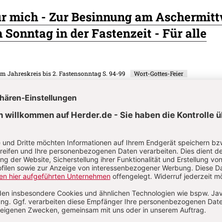
ür mich - Zur Besinnung am Aschermit
 Sonntag in der Fastenzeit - Für alle
 im Jahreskreis bis 2. Fastensonntag
S. 94-99
Wort-Gottes-Feier
Feier am Aschermittwoch
. 2/2025: 2. Sonntag im Jahreskreis bis 2. Fastensonntag
S. 104-109
 Kammer - Gottesdienstelemente zum
ch - Für Kinder