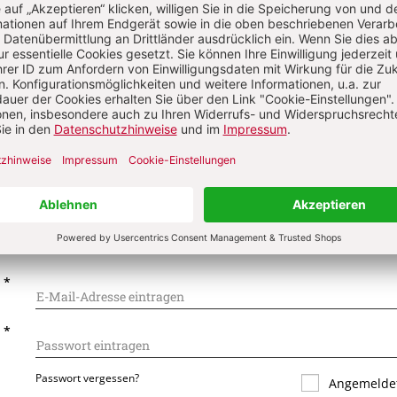
on
Komment
s über Ihren Kommentar
 kommentieren
Als Gast kommentieren
L
*
T
*
Passwort vergessen?
Angemeldet