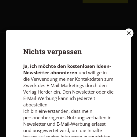
AGB und Widerrufsbelehrung
Datenschutz
Barrierefreiheit
Nichts verpassen
Impressum
Ja, ich möchte den kostenlosen Ideen-
Newsletter abonnieren
und willige in
Vertrag widerrufen
Abo online kündigen
die Verwendung meiner Kontaktdaten zum
Zweck des E-Mail-Marketings durch den
Verlag Herder ein. Den Newsletter oder die
E-Mail-Werbung kann ich jederzeit
abbestellen.
Ich bin einverstanden, dass mein
personenbezogenes Nutzungsverhalten in
Newsletter und E-Mail-Werbung erfasst
und ausgewertet wird, um die Inhalte
besser auf meine Interessen auszurichten.