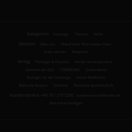
Kategorien:
Sonntage
Themen
Hefte
Services:
Über uns
Ablauf einer Wort-Gottes-Feier
Autor werden
Redaktion
Verlag:
Theologie & Pastoral
Herder Korrespondenz
Stimmen der Zeit
COMMUNIO
Gottesdienst
Anzeiger für die Seelsorge
Forum Weltkirche
Biblische Notizen
Diakonia
Römische Quartalschrift
Kundenservice
+49 761 2717200
kundenservice@herder.de
Abo online kündigen