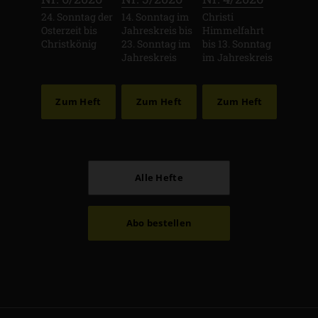
24. Sonntag der
14. Sonntag im
Christi
Osterzeit bis
Jahreskreis bis
Himmelfahrt
Christkönig
23. Sonntag im
bis 13. Sonntag
Jahreskreis
im Jahreskreis
Zum Heft
Zum Heft
Zum Heft
Alle Hefte
Abo bestellen