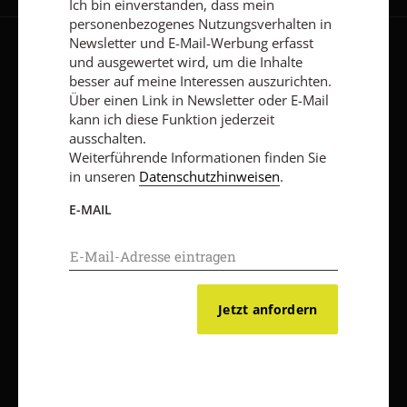
Ich bin einverstanden, dass mein
personenbezogenes Nutzungsverhalten in
Newsletter und E-Mail-Werbung erfasst
AGB und Widerrufsbelehrung
Datenschutz
Barrierefreiheit
und ausgewertet wird, um die Inhalte
besser auf meine Interessen auszurichten.
Impressum
Über einen Link in Newsletter oder E-Mail
kann ich diese Funktion jederzeit
ausschalten.
Vertrag widerrufen
Abo online kündigen
Weiterführende Informationen finden Sie
in unseren
Datenschutzhinweisen
.
E-MAIL
Jetzt anfordern
Nach oben