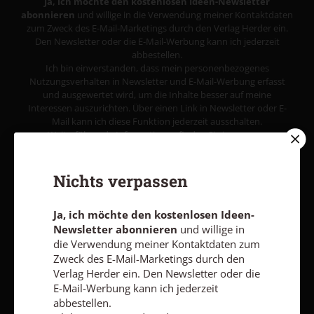
Ja, ich möchte den kostenlosen Ideen-Newsletter
abonnieren
und willige in die Verwendung meiner Kontaktdaten
zum Zweck des E-Mail-Marketings durch den Verlag Herder ein.
Den Newsletter oder die E-Mail-Werbung kann ich jederzeit
abbestellen.
Ich bin einverstanden, dass mein personenbezogenes
Nutzungsverhalten in Newsletter und E-Mail-Werbung erfasst
und ausgewertet wird, um die Inhalte besser auf meine
Interessen auszurichten. Über einen Link in Newsletter oder E-
Mail kann ich diese Funktion jederzeit ausschalten.
Weiterführende Informationen finden Sie in unseren
Datenschutzhinweisen
.
E-MAIL
Nichts verpassen
Ja, ich möchte den kostenlosen Ideen-
Newsletter abonnieren
und willige in
Jetzt anmelden
die Verwendung meiner Kontaktdaten zum
Zweck des E-Mail-Marketings durch den
Verlag Herder ein. Den Newsletter oder die
E-Mail-Werbung kann ich jederzeit
abbestellen.