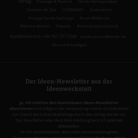
Verlag:
Theologie & Pastoral
Herder Korrespondenz
Stimmen der Zeit
COMMUNIO
Gottesdienst
Anzeiger für die Seelsorge
Forum Weltkirche
Biblische Notizen
Diakonia
Römische Quartalschrift
Kundenservice
+49 761 2717200
kundenservice@herder.de
Abo online kündigen
Der Ideen-Newsletter aus der
Ideenwerkstatt
Ja, ich möchte den kostenlosen Ideen-Newsletter
abonnieren
und willige in die Verwendung meiner Kontaktdaten
zum Zweck des E-Mail-Marketings durch den Verlag Herder ein.
Den Newsletter oder die E-Mail-Werbung kann ich jederzeit
abbestellen.
Ich bin einverstanden, dass mein personenbezogenes
Nutzungsverhalten in Newsletter und E-Mail-Werbung erfasst