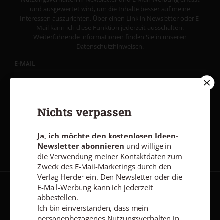
und ausgewertet wird, um die Inhalte besser auf meine
Interessen auszurichten. Über einen Link in Newsletter oder E-
Mail kann ich diese Funktion jederzeit ausschalten.
Weiterführende Informationen finden Sie in unseren
Datenschutzhinweisen
.
E-MAIL
Nichts verpassen
Jetzt anmelden
Ja, ich möchte den kostenlosen Ideen-
Newsletter abonnieren
und willige in
die Verwendung meiner Kontaktdaten zum
Zweck des E-Mail-Marketings durch den
Verlag Herder ein. Den Newsletter oder die
E-Mail-Werbung kann ich jederzeit
AGB und Widerrufsbelehrung
Datenschutz
Barrierefreiheit
abbestellen.
Ich bin einverstanden, dass mein
Impressum
personenbezogenes Nutzungsverhalten in