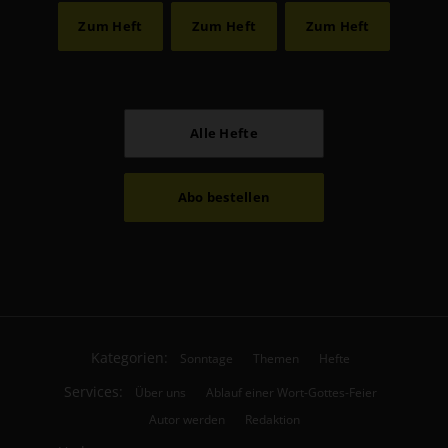
Zum Heft
Zum Heft
Zum Heft
Alle Hefte
Abo bestellen
Kategorien:
Sonntage
Themen
Hefte
Services:
Über uns
Ablauf einer Wort-Gottes-Feier
Autor werden
Redaktion