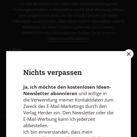
Ich bin einverstanden, dass mein personenbezogenes
Nutzungsverhalten in Newsletter und E-Mail-Werbung erfasst
und ausgewertet wird, um die Inhalte besser auf meine
Interessen auszurichten. Über einen Link in Newsletter oder E-
Mail kann ich diese Funktion jederzeit ausschalten.
Weiterführende Informationen finden Sie in unseren
Datenschutzhinweisen
.
E-MAIL
Nichts verpassen
Jetzt anmelden
Ja, ich möchte den kostenlosen Ideen-
Newsletter abonnieren
und willige in
die Verwendung meiner Kontaktdaten zum
Zweck des E-Mail-Marketings durch den
Verlag Herder ein. Den Newsletter oder die
E-Mail-Werbung kann ich jederzeit
abbestellen.
AGB und Widerrufsbelehrung
Datenschutz
Barrierefreiheit
Ich bin einverstanden, dass mein