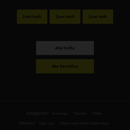
Zum Heft
Zum Heft
Zum Heft
Alle Hefte
Abo bestellen
Kategorien:
Sonntage
Themen
Hefte
Services:
Über uns
Ablauf einer Wort-Gottes-Feier