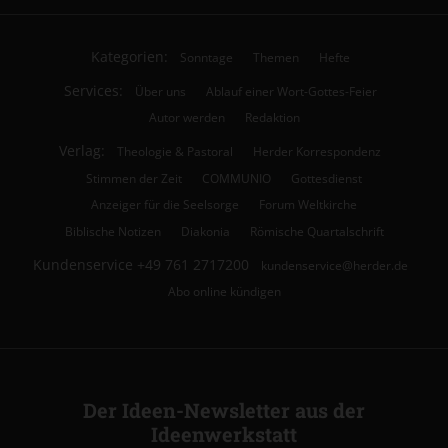
Kategorien:
Sonntage
Themen
Hefte
Services:
Über uns
Ablauf einer Wort-Gottes-Feier
Autor werden
Redaktion
Verlag:
Theologie & Pastoral
Herder Korrespondenz
Stimmen der Zeit
COMMUNIO
Gottesdienst
Anzeiger für die Seelsorge
Forum Weltkirche
Biblische Notizen
Diakonia
Römische Quartalschrift
Kundenservice
+49 761 2717200
kundenservice@herder.de
Abo online kündigen
Der Ideen-Newsletter aus der
Ideenwerkstatt