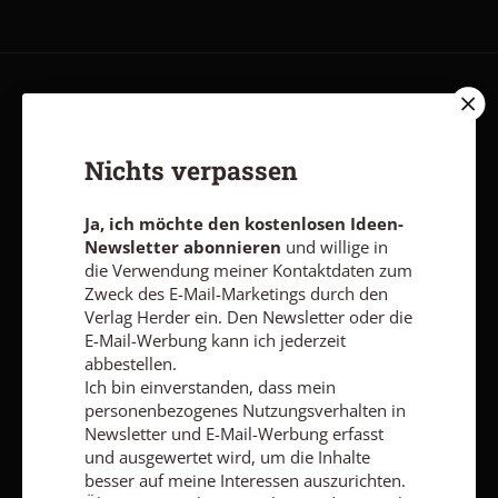
AGB und Widerrufsbelehrung
Datenschutz
Barrierefreiheit
Impressum
Nichts verpassen
Vertrag widerrufen
Abo online kündigen
Ja, ich möchte den kostenlosen Ideen-
Newsletter abonnieren
und willige in
die Verwendung meiner Kontaktdaten zum
Zweck des E-Mail-Marketings durch den
Verlag Herder ein. Den Newsletter oder die
E-Mail-Werbung kann ich jederzeit
abbestellen.
Ich bin einverstanden, dass mein
personenbezogenes Nutzungsverhalten in
Newsletter und E-Mail-Werbung erfasst
und ausgewertet wird, um die Inhalte
besser auf meine Interessen auszurichten.