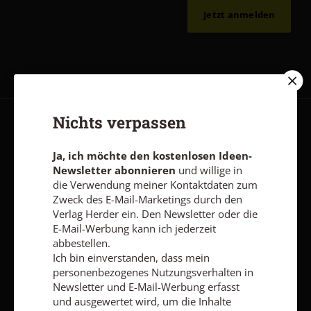
Jetzt anmelden
Nichts verpassen
AGB und Widerrufsbelehrung
Datenschutz
Barrierefreiheit
Impressum
Ja, ich möchte den kostenlosen Ideen-
Newsletter abonnieren
und willige in
die Verwendung meiner Kontaktdaten zum
Zweck des E-Mail-Marketings durch den
Vertrag widerrufen
Abo online kündigen
Verlag Herder ein. Den Newsletter oder die
E-Mail-Werbung kann ich jederzeit
abbestellen.
Ich bin einverstanden, dass mein
personenbezogenes Nutzungsverhalten in
Newsletter und E-Mail-Werbung erfasst
und ausgewertet wird, um die Inhalte