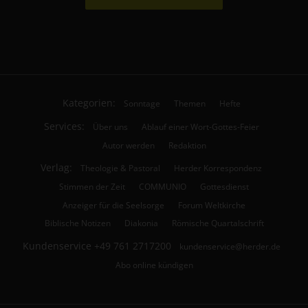
Kategorien:
Sonntage
Themen
Hefte
Services:
Über uns
Ablauf einer Wort-Gottes-Feier
Autor werden
Redaktion
Verlag:
Theologie & Pastoral
Herder Korrespondenz
Stimmen der Zeit
COMMUNIO
Gottesdienst
Anzeiger für die Seelsorge
Forum Weltkirche
Biblische Notizen
Diakonia
Römische Quartalschrift
Kundenservice
+49 761 2717200
kundenservice@herder.de
Abo online kündigen