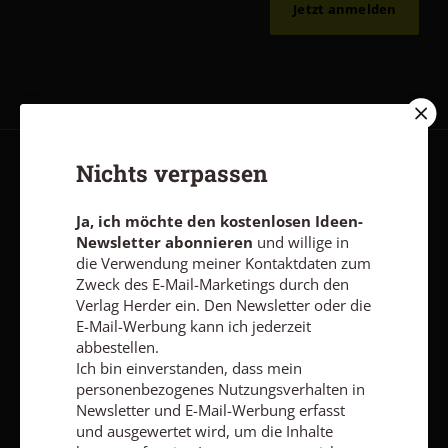
Jetzt anmelden
Nichts verpassen
AGB und Widerrufsbelehrung
Datenschutz
Barrierefreiheit
Impressum
Ja, ich möchte den kostenlosen Ideen-
Newsletter abonnieren
und willige in
die Verwendung meiner Kontaktdaten zum
Vertrag widerrufen
Abo online kündigen
Zweck des E-Mail-Marketings durch den
Verlag Herder ein. Den Newsletter oder die
E-Mail-Werbung kann ich jederzeit
abbestellen.
Ich bin einverstanden, dass mein
personenbezogenes Nutzungsverhalten in
Newsletter und E-Mail-Werbung erfasst
und ausgewertet wird, um die Inhalte