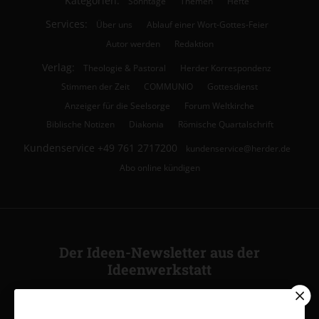
Kategorien:
Sonntage
Themen
Hefte
Services:
Über uns
Ablauf einer Wort-Gottes-Feier
Autor werden
Redaktion
Verlag:
Theologie & Pastoral
Herder Korrespondenz
Stimmen der Zeit
COMMUNIO
Gottesdienst
Anzeiger für die Seelsorge
Forum Weltkirche
Biblische Notizen
Diakonia
Römische Quartalschrift
Kundenservice
+49 761 2717200
kundenservice@herder.de
Abo online kündigen
Der Ideen-Newsletter aus der
Ideenwerkstatt
Ja, ich möchte den kostenlosen Ideen-Newsletter
abonnieren
und willige in die Verwendung meiner Kontaktdaten