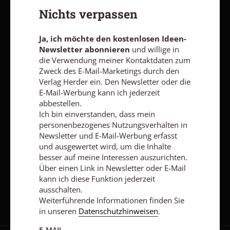
zum Zweck des E-Mail-Marketings durch den Verlag Herder ein.
Nichts verpassen
Den Newsletter oder die E-Mail-Werbung kann ich jederzeit
abbestellen.
Ich bin einverstanden, dass mein personenbezogenes
Ja, ich möchte den kostenlosen Ideen-
Nutzungsverhalten in Newsletter und E-Mail-Werbung erfasst
Newsletter abonnieren
und willige in
und ausgewertet wird, um die Inhalte besser auf meine
die Verwendung meiner Kontaktdaten zum
Interessen auszurichten. Über einen Link in Newsletter oder E-
Zweck des E-Mail-Marketings durch den
Mail kann ich diese Funktion jederzeit ausschalten.
Verlag Herder ein. Den Newsletter oder die
Weiterführende Informationen finden Sie in unseren
E-Mail-Werbung kann ich jederzeit
Datenschutzhinweisen
.
abbestellen.
E-MAIL
Ich bin einverstanden, dass mein
personenbezogenes Nutzungsverhalten in
Newsletter und E-Mail-Werbung erfasst
und ausgewertet wird, um die Inhalte
besser auf meine Interessen auszurichten.
Jetzt anmelden
Über einen Link in Newsletter oder E-Mail
kann ich diese Funktion jederzeit
ausschalten.
Weiterführende Informationen finden Sie
in unseren
Datenschutzhinweisen
.
E-MAIL