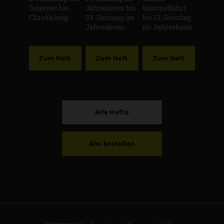
Osterzeit bis
Jahreskreis bis
Himmelfahrt
Christkönig
23. Sonntag im
bis 13. Sonntag
Jahreskreis
im Jahreskreis
Zum Heft
Zum Heft
Zum Heft
Alle Hefte
Abo bestellen