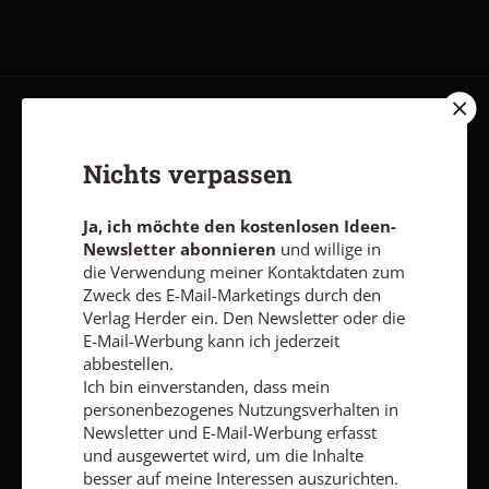
AGB und Widerrufsbelehrung
Datenschutz
Barrierefreiheit
Impressum
Nichts verpassen
Ja, ich möchte den kostenlosen Ideen-
Vertrag widerrufen
Abo online kündigen
Newsletter abonnieren
und willige in
die Verwendung meiner Kontaktdaten zum
Zweck des E-Mail-Marketings durch den
Verlag Herder ein. Den Newsletter oder die
E-Mail-Werbung kann ich jederzeit
abbestellen.
Ich bin einverstanden, dass mein
personenbezogenes Nutzungsverhalten in
Newsletter und E-Mail-Werbung erfasst
und ausgewertet wird, um die Inhalte
besser auf meine Interessen auszurichten.