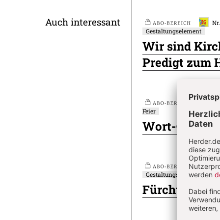
Überschrift
Auch interessant
Nr
Gestaltungselement
Plus
Artikel-
Wir sind Kir
Infos
Predigt zum 
Nr
Feier
Plus
Wort-Gottes-F
Nr
Gestaltungselement
Plus
Fürchte dich 