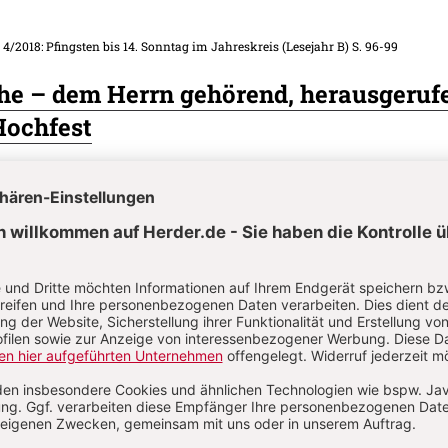
. 4/2018: Pfingsten bis 14. Sonntag im Jahreskreis (Lesejahr B)
S. 96-99
che – dem Herrn gehörend, herausgeruf
Hochfest
. 4/2018: Pfingsten bis 14. Sonntag im Jahreskreis (Lesejahr B)
S. 89-95
Wort-
eier an Geburt des hl. Johannes des Tä
. 4/2018: Pfingsten bis 14. Sonntag im Jahreskreis (Lesejahr B)
S. 96
nicht – Impuls für die Woche – Für alle