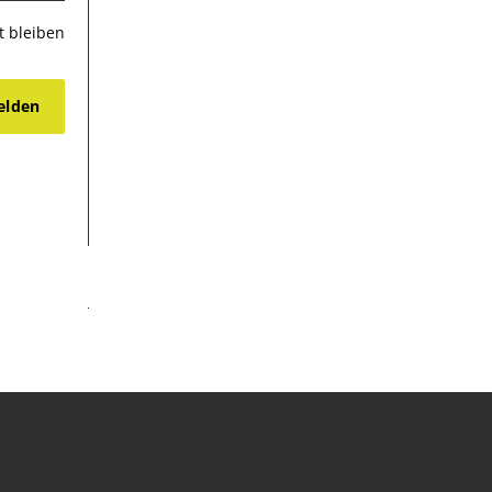
 bleiben
lden