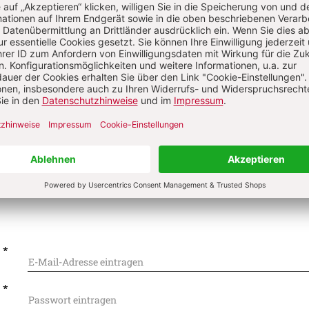
on
Komment
s über Ihren Kommentar
 kommentieren
Als Gast kommentieren
L
*
T
*