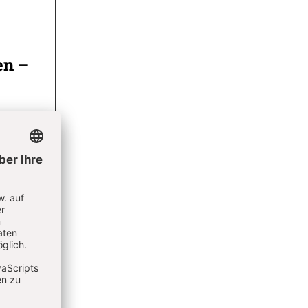
en –
Gottes-
ufers