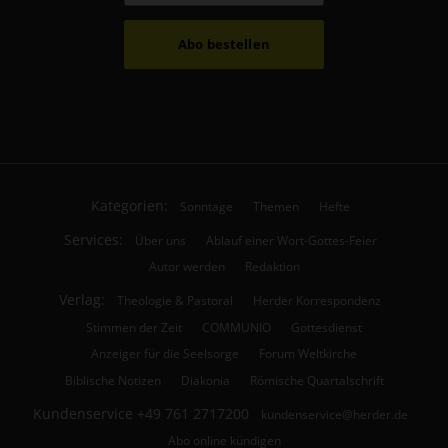
Abo bestellen
Kategorien:
Sonntage
Themen
Hefte
Services:
Über uns
Ablauf einer Wort-Gottes-Feier
Autor werden
Redaktion
Verlag:
Theologie & Pastoral
Herder Korrespondenz
Stimmen der Zeit
COMMUNIO
Gottesdienst
Anzeiger für die Seelsorge
Forum Weltkirche
Biblische Notizen
Diakonia
Römische Quartalschrift
Kundenservice
+49 761 2717200
kundenservice@herder.de
Abo online kündigen