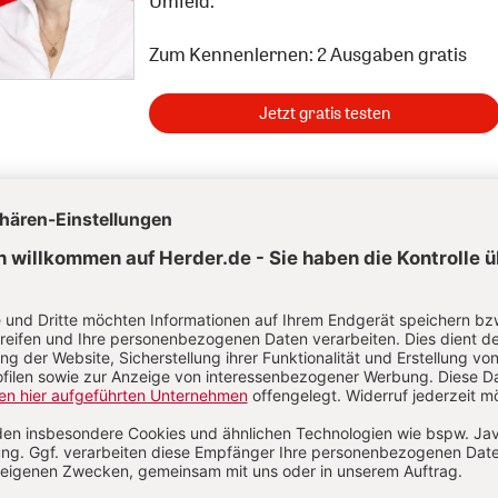
Umfeld.
Zum Kennenlernen: 2 Ausgaben gratis
Jetzt gratis testen
Neueste Artikel zum Thema
ng als praktisch-philosophische Herausforderung
:
N
ht
Von Michael Reder