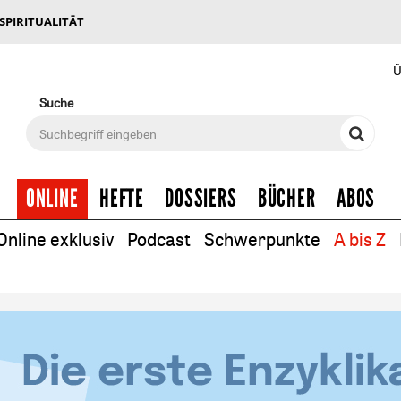
 SPIRITUALITÄT
Ü
Suche
ONLINE
HEFTE
DOSSIERS
BÜCHER
ABOS
Online exklusiv
Podcast
Schwerpunkte
A bis Z