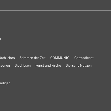
n
fach leben
Stimmen der Zeit
COMMUNIO
Gottesdienst
spuren
Bibel lesen
kunst und kirche
Biblische Notizen
ündigen