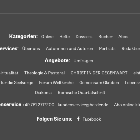
Kategorien:
Online
Hefte
Dossiers
Bücher
Abos
ervices:
Über uns
Autorinnen und Autoren
Porträts
Redaktio
Angebote:
Umfragen
iritualität
Theologie & Pastoral
CHRIST IN DER GEGENWART
ein
 für die Seelsorge
Forum Weltkirche
Gemeinsam Glauben
Lebens
Diakonia
Römische Quartalschrift
nservice
+49 761 2717200
kundenservice@herder.de
Abo online k
Folgen Sie uns:
Facebook