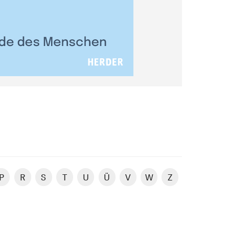
P
R
S
T
U
Ü
V
W
Z