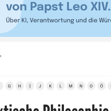
e
F
G
H
I
J
K
L
M
N
O
Ö