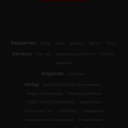
Kategorien:
Online
Hefte
Dossiers
Bücher
Abos
Services:
Über uns
Autorinnen und Autoren
Porträts
Redaktion
Angebote:
Umfragen
Verlag:
Media Sales Herder Korrespondenz
Religion & Spiritualität
Theologie & Pastoral
CHRIST IN DER GEGENWART
einfach leben
Stimmen der Zeit
COMMUNIO
Gottesdienst
Ideenwerkstatt Gottesdienste
Pastoralblätter