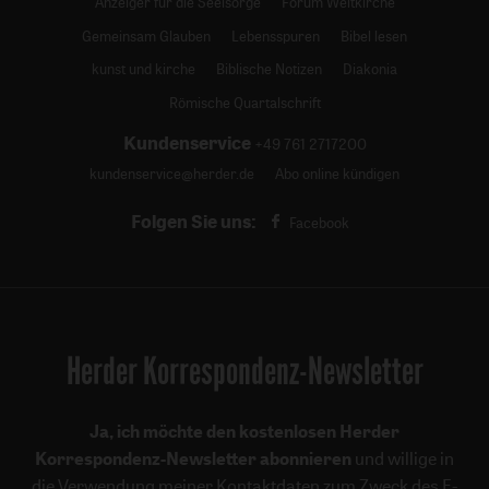
Anzeiger für die Seelsorge
Forum Weltkirche
Gemeinsam Glauben
Lebensspuren
Bibel lesen
kunst und kirche
Biblische Notizen
Diakonia
Römische Quartalschrift
Kundenservice
+49 761 2717200
kundenservice@herder.de
Abo online kündigen
Folgen Sie uns:
Facebook
Herder Korrespondenz-Newsletter
Ja, ich möchte den kostenlosen Herder
Korrespondenz-Newsletter abonnieren
und willige in
die Verwendung meiner Kontaktdaten zum Zweck des E-