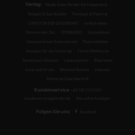
Verlag:
Media Sales Herder Korrespondenz
Religion & Spiritualität
Theologie & Pastoral
CHRIST IN DER GEGENWART
einfach leben
Stimmen der Zeit
COMMUNIO
Gottesdienst
Ideenwerkstatt Gottesdienste
Pastoralblätter
Anzeiger für die Seelsorge
Forum Weltkirche
Gemeinsam Glauben
Lebensspuren
Bibel lesen
kunst und kirche
Biblische Notizen
Diakonia
Römische Quartalschrift
Kundenservice
+49 761 2717200
kundenservice@herder.de
Abo online kündigen
Folgen Sie uns:
Facebook