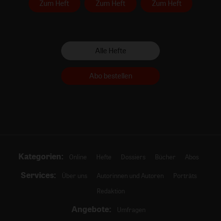
Zum Heft
Zum Heft
Zum Heft
Alle Hefte
Abo bestellen
Kategorien:
Online
Hefte
Dossiers
Bücher
Abos
Services:
Über uns
Autorinnen und Autoren
Porträts
Redaktion
Angebote:
Umfragen