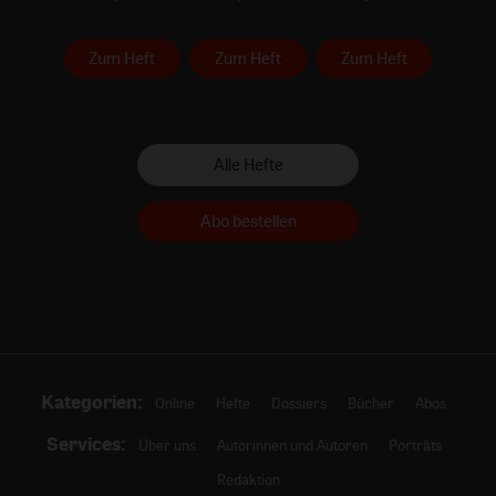
Zum Heft
Zum Heft
Zum Heft
Alle Hefte
Abo bestellen
Kategorien:
Online
Hefte
Dossiers
Bücher
Abos
Services:
Über uns
Autorinnen und Autoren
Porträts
Redaktion