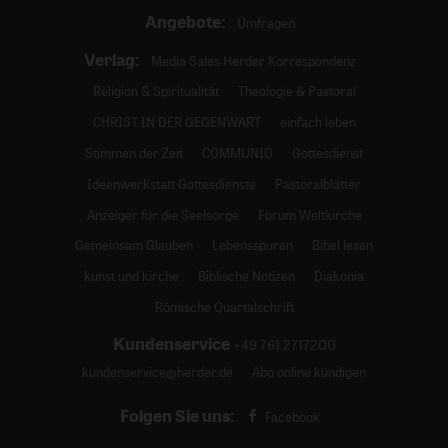
Angebote:
Umfragen
Verlag:
Media Sales Herder Korrespondenz
Religion & Spiritualität
Theologie & Pastoral
CHRIST IN DER GEGENWART
einfach leben
Stimmen der Zeit
COMMUNIO
Gottesdienst
Ideenwerkstatt Gottesdienste
Pastoralblätter
Anzeiger für die Seelsorge
Forum Weltkirche
Gemeinsam Glauben
Lebensspuren
Bibel lesen
kunst und kirche
Biblische Notizen
Diakonia
Römische Quartalschrift
Kundenservice
+49 761 2717200
kundenservice@herder.de
Abo online kündigen
Folgen Sie uns:
Facebook