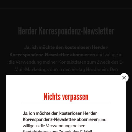
Herder Korrespondenz-Newsletter
Ja, ich möchte den kostenlosen Herder
Korrespondenz-Newsletter abonnieren
und willige in
die Verwendung meiner Kontaktdaten zum Zweck des E-
Mail-Marketings durch den Verlag Herder ein. Den
Newsletter oder die E-Mail-Werbung kann ich jederzeit
abbestellen.
Ich bin einverstanden, dass mein personenbezogenes
Nichts verpassen
Nutzungsverhalten in Newsletter und E-Mail-Werbung
erfasst und ausgewertet wird, um die Inhalte besser auf
meine Interessen auszurichten. Über einen Link in
Ja, ich möchte den kostenlosen Herder
Korrespondenz-Newsletter abonnieren
und
Newsletter oder E-Mail kann ich diese Funktion jederzeit
willige in die Verwendung meiner
ausschalten.
Kontaktdaten zum Zweck des E-Mail-