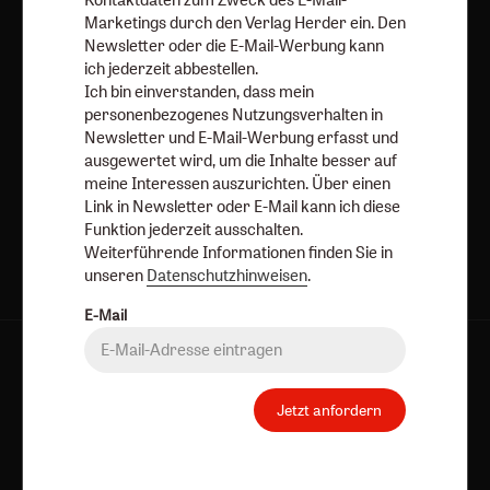
Weiterführende Informationen finden Sie in unseren
Marketings durch den Verlag Herder ein. Den
Datenschutzhinweisen
.
Newsletter oder die E-Mail-Werbung kann
ich jederzeit abbestellen.
E-Mail
Ich bin einverstanden, dass mein
personenbezogenes Nutzungsverhalten in
Newsletter und E-Mail-Werbung erfasst und
ausgewertet wird, um die Inhalte besser auf
Jetzt anmelden
meine Interessen auszurichten. Über einen
Link in Newsletter oder E-Mail kann ich diese
Funktion jederzeit ausschalten.
Weiterführende Informationen finden Sie in
unseren
Datenschutzhinweisen
.
E-Mail
AGB und Widerrufsbelehrung
Datenschutz
Barrierefreiheit
Impressum
Jetzt anfordern
Vertrag widerrufen
Abo online kündigen