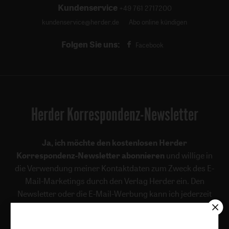
Kundenservice
+49 761 2717200
kundenservice@herder.de
Abo online kündigen
Folgen Sie uns:
Facebook
Herder Korrespondenz-Newsletter
Ja, ich möchte den kostenlosen Herder
Korrespondenz-Newsletter abonnieren
und willige in
die Verwendung meiner Kontaktdaten zum Zweck des E-
Mail-Marketings durch den Verlag Herder ein. Den
Newsletter oder die E-Mail-Werbung kann ich jederzeit
abbestellen.
Ich bin einverstanden, dass mein personenbezogenes