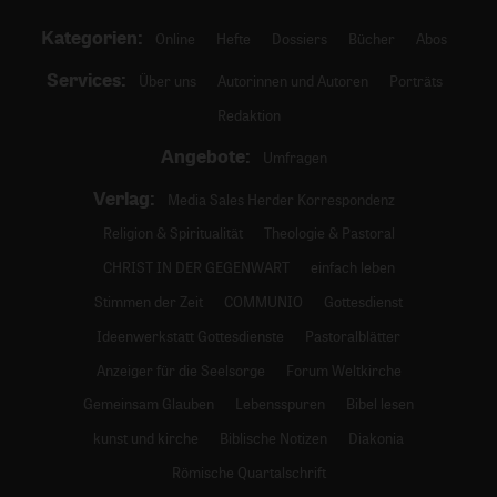
Kategorien:
Online
Hefte
Dossiers
Bücher
Abos
Services:
Über uns
Autorinnen und Autoren
Porträts
Redaktion
Angebote:
Umfragen
Verlag:
Media Sales Herder Korrespondenz
Religion & Spiritualität
Theologie & Pastoral
CHRIST IN DER GEGENWART
einfach leben
Stimmen der Zeit
COMMUNIO
Gottesdienst
Ideenwerkstatt Gottesdienste
Pastoralblätter
Anzeiger für die Seelsorge
Forum Weltkirche
Gemeinsam Glauben
Lebensspuren
Bibel lesen
kunst und kirche
Biblische Notizen
Diakonia
Römische Quartalschrift