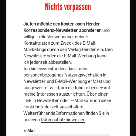
Nutzungsverhalten in Newsletter und E-Mail-Werbung
Nichts verpassen
erfasst und ausgewertet wird, um die Inhalte besser auf
meine Interessen auszurichten. Über einen Link in
Ja, ich möchte den kostenlosen Herder
Newsletter oder E-Mail kann ich diese Funktion jederzeit
Korrespondenz-Newsletter abonnieren
und
ausschalten.
willige in die Verwendung meiner
Weiterführende Informationen finden Sie in unseren
Kontaktdaten zum Zweck des E-Mail-
Datenschutzhinweisen
.
Marketings durch den Verlag Herder ein. Den
Newsletter oder die E-Mail-Werbung kann
E-Mail
ich jederzeit abbestellen.
Ich bin einverstanden, dass mein
personenbezogenes Nutzungsverhalten in
Newsletter und E-Mail-Werbung erfasst und
Jetzt anmelden
ausgewertet wird, um die Inhalte besser auf
meine Interessen auszurichten. Über einen
Link in Newsletter oder E-Mail kann ich diese
Funktion jederzeit ausschalten.
Weiterführende Informationen finden Sie in
unseren
Datenschutzhinweisen
.
E-Mail