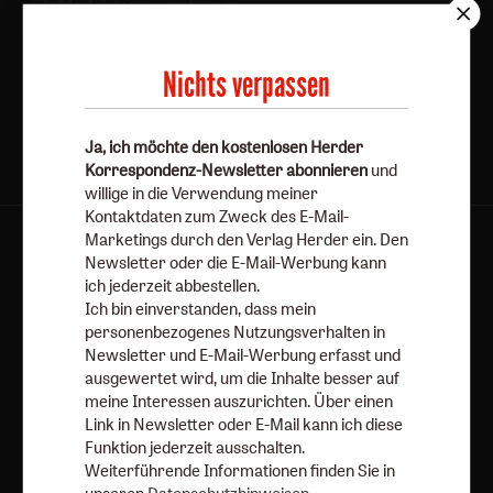
Jetzt anmelden
Nichts verpassen
Ja, ich möchte den kostenlosen Herder
Korrespondenz-Newsletter abonnieren
und
willige in die Verwendung meiner
Kontaktdaten zum Zweck des E-Mail-
Marketings durch den Verlag Herder ein. Den
AGB und Widerrufsbelehrung
Datenschutz
Newsletter oder die E-Mail-Werbung kann
Barrierefreiheit
Impressum
ich jederzeit abbestellen.
Ich bin einverstanden, dass mein
personenbezogenes Nutzungsverhalten in
Vertrag widerrufen
Abo online kündigen
Newsletter und E-Mail-Werbung erfasst und
ausgewertet wird, um die Inhalte besser auf
meine Interessen auszurichten. Über einen
Link in Newsletter oder E-Mail kann ich diese
Funktion jederzeit ausschalten.
Weiterführende Informationen finden Sie in