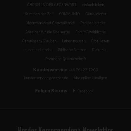
CHRIST IN DER GEGENWART
einfach leben
Stimmen der Zeit
COMMUNIO
Gottesdienst
Ideenwerkstatt Gottesdienste
Pastoralblätter
Anzeiger für die Seelsorge
Forum Weltkirche
Gemeinsam Glauben
Lebensspuren
Bibel lesen
kunst und kirche
Biblische Notizen
Diakonia
Römische Quartalschrift
Kundenservice
+49 761 2717200
kundenservice@herder.de
Abo online kündigen
Folgen Sie uns:
Facebook
Herder Korrespondenz-Newsletter