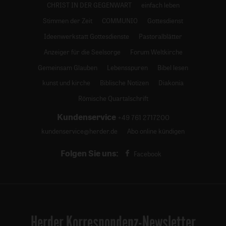
CHRIST IN DER GEGENWART
einfach leben
Stimmen der Zeit
COMMUNIO
Gottesdienst
Ideenwerkstatt Gottesdienste
Pastoralblätter
Anzeiger für die Seelsorge
Forum Weltkirche
Gemeinsam Glauben
Lebensspuren
Bibel lesen
kunst und kirche
Biblische Notizen
Diakonia
Römische Quartalschrift
Kundenservice
+49 761 2717200
kundenservice@herder.de
Abo online kündigen
Folgen Sie uns:
Facebook
Herder Korrespondenz-Newsletter