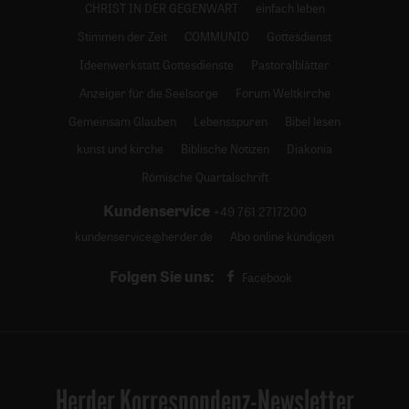
CHRIST IN DER GEGENWART
einfach leben
Stimmen der Zeit
COMMUNIO
Gottesdienst
Ideenwerkstatt Gottesdienste
Pastoralblätter
Anzeiger für die Seelsorge
Forum Weltkirche
Gemeinsam Glauben
Lebensspuren
Bibel lesen
kunst und kirche
Biblische Notizen
Diakonia
Römische Quartalschrift
Kundenservice
+49 761 2717200
kundenservice@herder.de
Abo online kündigen
Folgen Sie uns:
Facebook
Herder Korrespondenz-Newsletter