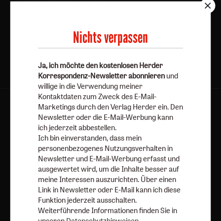
Jetzt anmelden
Nichts verpassen
Ja, ich möchte den kostenlosen Herder
Korrespondenz-Newsletter abonnieren
und
willige in die Verwendung meiner
Kontaktdaten zum Zweck des E-Mail-
Marketings durch den Verlag Herder ein. Den
AGB und Widerrufsbelehrung
Datenschutz
Newsletter oder die E-Mail-Werbung kann
Barrierefreiheit
Impressum
ich jederzeit abbestellen.
Ich bin einverstanden, dass mein
personenbezogenes Nutzungsverhalten in
Vertrag widerrufen
Abo online kündigen
Newsletter und E-Mail-Werbung erfasst und
ausgewertet wird, um die Inhalte besser auf
meine Interessen auszurichten. Über einen
Link in Newsletter oder E-Mail kann ich diese
Funktion jederzeit ausschalten.
Weiterführende Informationen finden Sie in
unseren
Datenschutzhinweisen
.