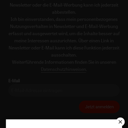
Newsletter oder die E-Mail-Werbung kann ich jederzeit
abbestellen.
Ich bin einverstanden, dass mein personenbezogenes
Nutzungsverhalten in Newsletter und E-Mail-Werbung
erfasst und ausgewertet wird, um die Inhalte besser auf
meine Interessen auszurichten. Über einen Link in
Newsletter oder E-Mail kann ich diese Funktion jederzeit
ausschalten.
Weiterführende Informationen finden Sie in unseren
Datenschutzhinweisen
.
E-Mail
Jetzt anmelden