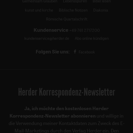
Gemeinsam Glauben
Lebensspuren
Bibel lesen
kunst und kirche
Biblische Notizen
Diakonia
Römische Quartalschrift
Kundenservice
+49 761 2717200
kundenservice@herder.de
Abo online kündigen
Folgen Sie uns:
Facebook
Herder Korrespondenz-Newsletter
Ja, ich möchte den kostenlosen Herder
Korrespondenz-Newsletter abonnieren
und willige in
die Verwendung meiner Kontaktdaten zum Zweck des E-
Mail-Marketings durch den Verlag Herder ein. Den