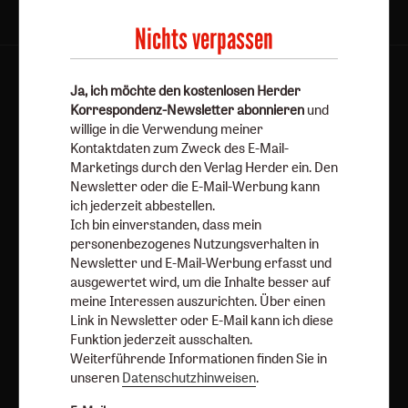
Nichts verpassen
AGB und Widerrufsbelehrung
Datenschutz
Ja, ich möchte den kostenlosen Herder
Barrierefreiheit
Impressum
Korrespondenz-Newsletter abonnieren
und
willige in die Verwendung meiner
Kontaktdaten zum Zweck des E-Mail-
Vertrag widerrufen
Abo online kündigen
Marketings durch den Verlag Herder ein. Den
Newsletter oder die E-Mail-Werbung kann
ich jederzeit abbestellen.
Ich bin einverstanden, dass mein
personenbezogenes Nutzungsverhalten in
Newsletter und E-Mail-Werbung erfasst und
ausgewertet wird, um die Inhalte besser auf
meine Interessen auszurichten. Über einen
Link in Newsletter oder E-Mail kann ich diese
Funktion jederzeit ausschalten.
Weiterführende Informationen finden Sie in
Nach oben
unseren
Datenschutzhinweisen
.