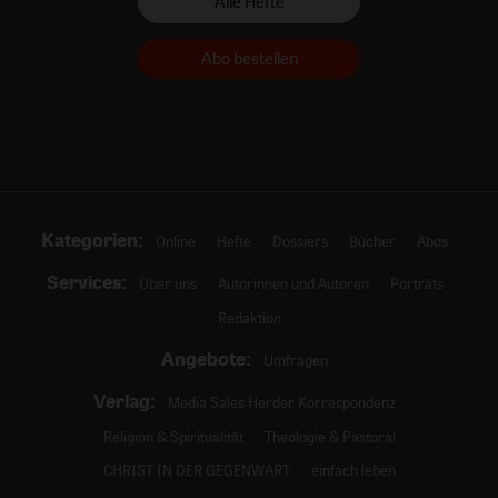
Alle Hefte
Abo bestellen
Kategorien:
Online
Hefte
Dossiers
Bücher
Abos
Services:
Über uns
Autorinnen und Autoren
Porträts
Redaktion
Angebote:
Umfragen
Verlag:
Media Sales Herder Korrespondenz
Religion & Spiritualität
Theologie & Pastoral
CHRIST IN DER GEGENWART
einfach leben