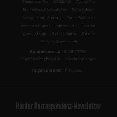
Stimmen der Zeit
COMMUNIO
Gottesdienst
Ideenwerkstatt Gottesdienste
Pastoralblätter
Anzeiger für die Seelsorge
Forum Weltkirche
Gemeinsam Glauben
Lebensspuren
Bibel lesen
kunst und kirche
Biblische Notizen
Diakonia
Römische Quartalschrift
Kundenservice
+49 761 2717200
kundenservice@herder.de
Abo online kündigen
Folgen Sie uns:
Facebook
Herder Korrespondenz-Newsletter