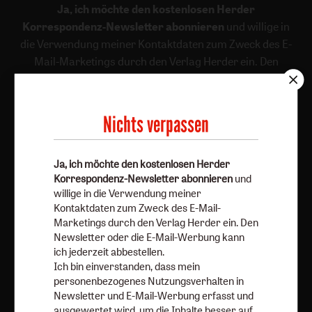
Ja, ich möchte den kostenlosen Herder
Korrespondenz-Newsletter abonnieren
und willige in
die Verwendung meiner Kontaktdaten zum Zweck des E-
Mail-Marketings durch den Verlag Herder ein. Den
Newsletter oder die E-Mail-Werbung kann ich jederzeit
abbestellen.
Ich bin einverstanden, dass mein personenbezogenes
Nichts verpassen
Nutzungsverhalten in Newsletter und E-Mail-Werbung
erfasst und ausgewertet wird, um die Inhalte besser auf
Ja, ich möchte den kostenlosen Herder
meine Interessen auszurichten. Über einen Link in
Korrespondenz-Newsletter abonnieren
und
Newsletter oder E-Mail kann ich diese Funktion jederzeit
willige in die Verwendung meiner
ausschalten.
Kontaktdaten zum Zweck des E-Mail-
Weiterführende Informationen finden Sie in unseren
Marketings durch den Verlag Herder ein. Den
Datenschutzhinweisen
.
Newsletter oder die E-Mail-Werbung kann
ich jederzeit abbestellen.
E-Mail
Ich bin einverstanden, dass mein
personenbezogenes Nutzungsverhalten in
Newsletter und E-Mail-Werbung erfasst und
ausgewertet wird, um die Inhalte besser auf