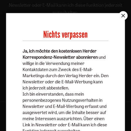
Newsletter oder E-Mail kann ich diese Funktion jederzeit
ausschalten.
Weiterführende Informationen finden Sie in unseren
Datenschutzhinweisen
.
Nichts verpassen
E-Mail
Ja, ich möchte den kostenlosen Herder
Korrespondenz-Newsletter abonnieren
und
willige in die Verwendung meiner
Jetzt anmelden
Kontaktdaten zum Zweck des E-Mail-
Marketings durch den Verlag Herder ein. Den
Newsletter oder die E-Mail-Werbung kann
ich jederzeit abbestellen.
Ich bin einverstanden, dass mein
personenbezogenes Nutzungsverhalten in
Newsletter und E-Mail-Werbung erfasst und
ausgewertet wird, um die Inhalte besser auf
AGB und Widerrufsbelehrung
Datenschutz
meine Interessen auszurichten. Über einen
Barrierefreiheit
Impressum
Link in Newsletter oder E-Mail kann ich diese
Funktion jederzeit ausschalten.