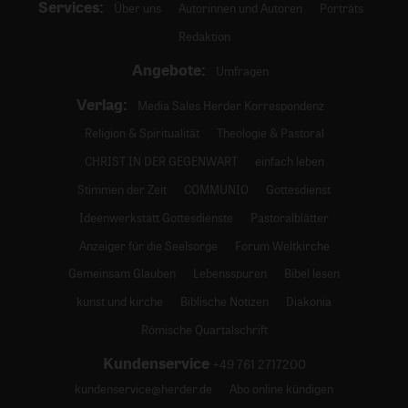
Services:
Über uns
Autorinnen und Autoren
Porträts
Redaktion
Angebote:
Umfragen
Verlag:
Media Sales Herder Korrespondenz
Religion & Spiritualität
Theologie & Pastoral
CHRIST IN DER GEGENWART
einfach leben
Stimmen der Zeit
COMMUNIO
Gottesdienst
Ideenwerkstatt Gottesdienste
Pastoralblätter
Anzeiger für die Seelsorge
Forum Weltkirche
Gemeinsam Glauben
Lebensspuren
Bibel lesen
kunst und kirche
Biblische Notizen
Diakonia
Römische Quartalschrift
Kundenservice
+49 761 2717200
kundenservice@herder.de
Abo online kündigen