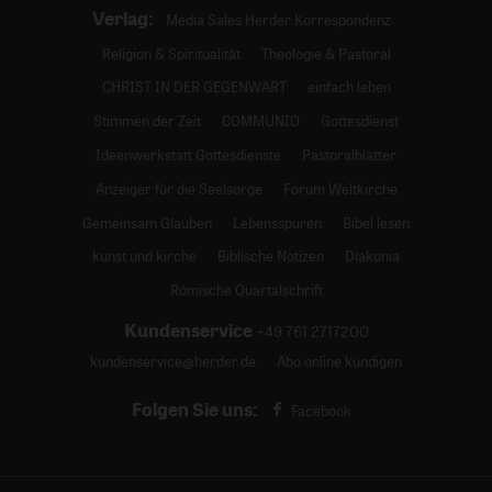
Verlag:
Media Sales Herder Korrespondenz
Religion & Spiritualität
Theologie & Pastoral
CHRIST IN DER GEGENWART
einfach leben
Stimmen der Zeit
COMMUNIO
Gottesdienst
Ideenwerkstatt Gottesdienste
Pastoralblätter
Anzeiger für die Seelsorge
Forum Weltkirche
Gemeinsam Glauben
Lebensspuren
Bibel lesen
kunst und kirche
Biblische Notizen
Diakonia
Römische Quartalschrift
Kundenservice
+49 761 2717200
kundenservice@herder.de
Abo online kündigen
Folgen Sie uns:
Facebook