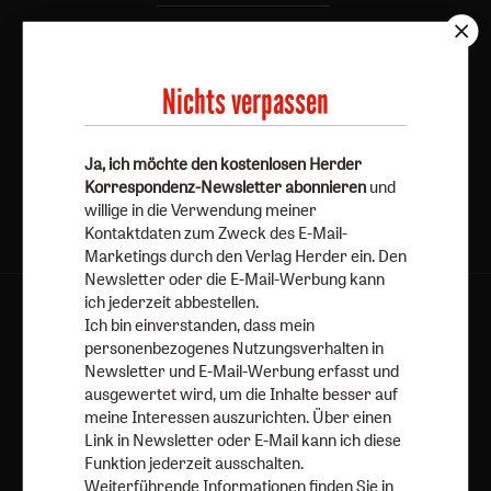
E-Mail
Nichts verpassen
Jetzt anmelden
Ja, ich möchte den kostenlosen Herder
Korrespondenz-Newsletter abonnieren
und
willige in die Verwendung meiner
Kontaktdaten zum Zweck des E-Mail-
Marketings durch den Verlag Herder ein. Den
Newsletter oder die E-Mail-Werbung kann
ich jederzeit abbestellen.
AGB und Widerrufsbelehrung
Datenschutz
Ich bin einverstanden, dass mein
Barrierefreiheit
Impressum
personenbezogenes Nutzungsverhalten in
Newsletter und E-Mail-Werbung erfasst und
ausgewertet wird, um die Inhalte besser auf
Vertrag widerrufen
Abo online kündigen
meine Interessen auszurichten. Über einen
Link in Newsletter oder E-Mail kann ich diese
Funktion jederzeit ausschalten.
Weiterführende Informationen finden Sie in