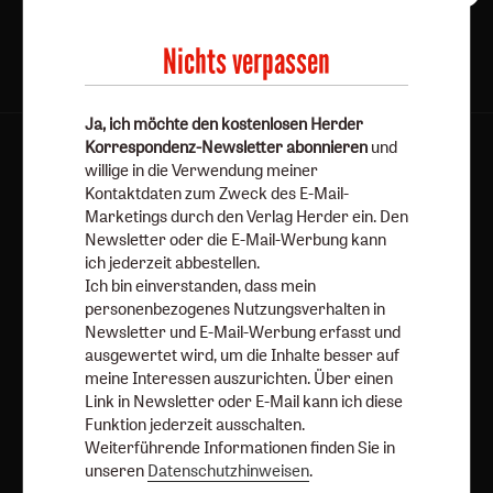
Nichts verpassen
Ja, ich möchte den kostenlosen Herder
Korrespondenz-Newsletter abonnieren
und
AGB und Widerrufsbelehrung
Datenschutz
willige in die Verwendung meiner
Barrierefreiheit
Impressum
Kontaktdaten zum Zweck des E-Mail-
Marketings durch den Verlag Herder ein. Den
Newsletter oder die E-Mail-Werbung kann
Vertrag widerrufen
Abo online kündigen
ich jederzeit abbestellen.
Ich bin einverstanden, dass mein
personenbezogenes Nutzungsverhalten in
Newsletter und E-Mail-Werbung erfasst und
ausgewertet wird, um die Inhalte besser auf
meine Interessen auszurichten. Über einen
Link in Newsletter oder E-Mail kann ich diese
Funktion jederzeit ausschalten.
Weiterführende Informationen finden Sie in
unseren
Datenschutzhinweisen
.