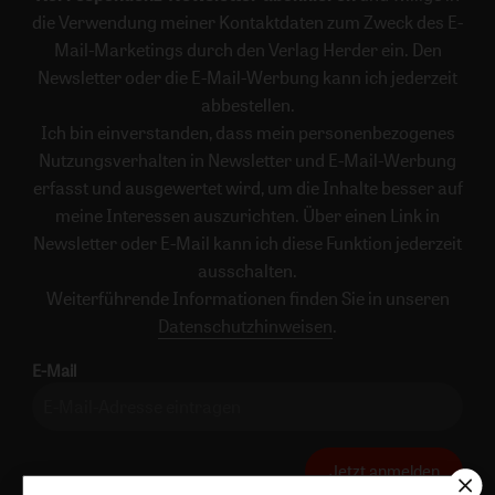
die Verwendung meiner Kontaktdaten zum Zweck des E-
Mail-Marketings durch den Verlag Herder ein. Den
Newsletter oder die E-Mail-Werbung kann ich jederzeit
abbestellen.
Ich bin einverstanden, dass mein personenbezogenes
Nutzungsverhalten in Newsletter und E-Mail-Werbung
erfasst und ausgewertet wird, um die Inhalte besser auf
meine Interessen auszurichten. Über einen Link in
Newsletter oder E-Mail kann ich diese Funktion jederzeit
ausschalten.
Weiterführende Informationen finden Sie in unseren
Datenschutzhinweisen
.
E-Mail
Jetzt anmelden