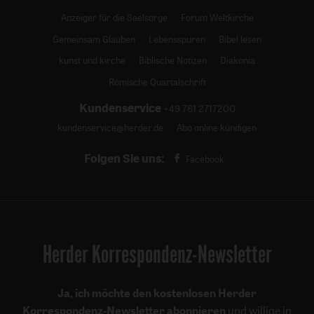
Anzeiger für die Seelsorge
Forum Weltkirche
Gemeinsam Glauben
Lebensspuren
Bibel lesen
kunst und kirche
Biblische Notizen
Diakonia
Römische Quartalschrift
Kundenservice
+49 761 2717200
kundenservice@herder.de
Abo online kündigen
Folgen Sie uns:
Facebook
Herder Korrespondenz-Newsletter
Ja, ich möchte den kostenlosen Herder
Korrespondenz-Newsletter abonnieren
und willige in