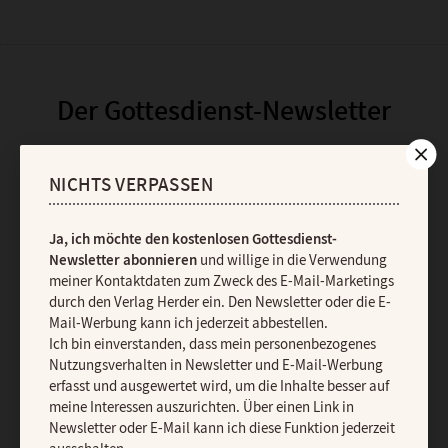
Der Gottesdienst-Newsletter
Ja, ich möchte den kostenlosen Gottesdienst-Newsletter
abonnieren
und willige in die Verwendung meiner Kontaktdaten
NICHTS VERPASSEN
zum Zweck des E-Mail-Marketings durch den Verlag Herder ein.
Den Newsletter oder die E-Mail-Werbung kann ich jederzeit
Ja, ich möchte den kostenlosen Gottesdienst-
abbestellen.
Newsletter abonnieren
und willige in die Verwendung
Ich bin einverstanden, dass mein personenbezogenes
meiner Kontaktdaten zum Zweck des E-Mail-Marketings
Nutzungsverhalten in Newsletter und E-Mail-Werbung erfasst und
durch den Verlag Herder ein. Den Newsletter oder die E-
ausgewertet wird, um die Inhalte besser auf meine Interessen
Mail-Werbung kann ich jederzeit abbestellen.
auszurichten. Über einen Link in Newsletter oder E-Mail kann ich
Ich bin einverstanden, dass mein personenbezogenes
diese Funktion jederzeit ausschalten.
Nutzungsverhalten in Newsletter und E-Mail-Werbung
Weiterführende Informationen finden Sie in unseren
Datenschutzhinweisen
.
erfasst und ausgewertet wird, um die Inhalte besser auf
meine Interessen auszurichten. Über einen Link in
E-MAIL
Newsletter oder E-Mail kann ich diese Funktion jederzeit