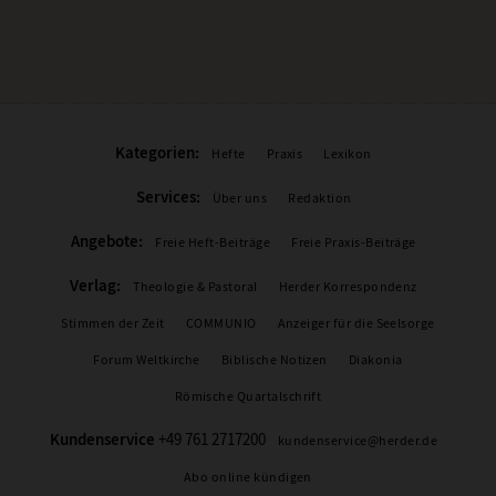
Kategorien:
Hefte
Praxis
Lexikon
Services:
Über uns
Redaktion
Angebote:
Freie Heft-Beiträge
Freie Praxis-Beiträge
Verlag:
Theologie & Pastoral
Herder Korrespondenz
Stimmen der Zeit
COMMUNIO
Anzeiger für die Seelsorge
Forum Weltkirche
Biblische Notizen
Diakonia
Römische Quartalschrift
Kundenservice
+49 761 2717200
kundenservice@herder.de
Abo online kündigen