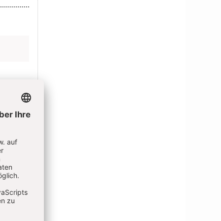
N
t bleiben
ELDEN