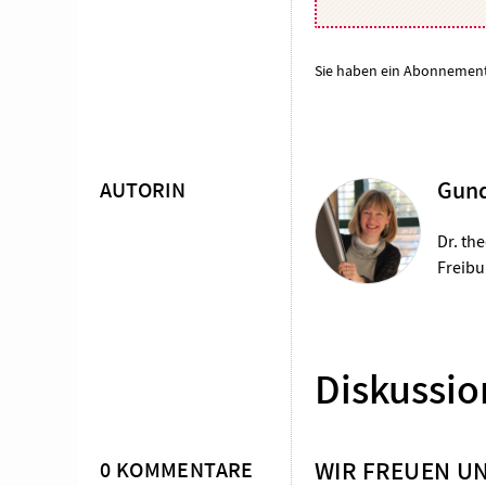
Sie haben ein Abonnemen
AUTORIN
Gund
Überschrift
Artikel-
Dr. th
Freibur
Infos
Diskussio
WIR FREUEN U
0 KOMMENTARE