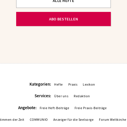
ALLE HEFTE
ABO BESTELLEN
Kategorien:
Hefte
Praxis
Lexikon
Services:
Über uns
Redaktion
Angebote:
Freie Heft-Beiträge
Freie Praxis-Beiträge
timmen der Zeit
COMMUNIO
Anzeiger für die Seelsorge
Forum Weltkirche