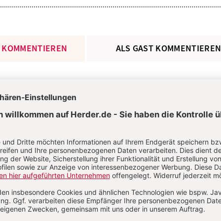
 KOMMENTIEREN
ALS GAST KOMMENTIERE
L
*
T
*
Passwort vergessen?
Angemelde
ANM