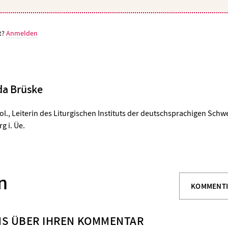
t?
Anmelden
a Brüske
eol., Leiterin des Liturgischen Instituts der deutschsprachigen Schwe
g i. Üe.
n
KOMMENT
NS ÜBER IHREN KOMMENTAR