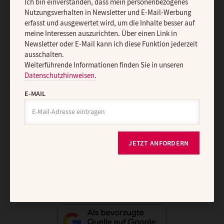
Ich bin einverstanden, dass mein personenbezogenes
Nutzungsverhalten in Newsletter und E-Mail-Werbung
erfasst und ausgewertet wird, um die Inhalte besser auf
JETZT ANMELDEN
meine Interessen auszurichten. Über einen Link in
Newsletter oder E-Mail kann ich diese Funktion jederzeit
ausschalten.
Weiterführende Informationen finden Sie in unseren
Datenschutzhinweisen
.
E-MAIL
AGB und Widerrufsbelehrung
Datenschutz
Barrierefreiheit
Impressum
JETZT ANFORDERN
Vertrag widerrufen
Abo online kündigen