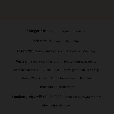
Kategorien:
Hefte
Praxis
Lexikon
Services:
Über uns
Redaktion
Angebote:
Freie Heft-Beiträge
Freie Praxis-Beiträge
Verlag:
Theologie & Pastoral
Herder Korrespondenz
Stimmen der Zeit
COMMUNIO
Anzeiger für die Seelsorge
Forum Weltkirche
Biblische Notizen
Diakonia
Römische Quartalschrift
Kundenservice
+49 761 2717200
kundenservice@herder.de
Abo online kündigen