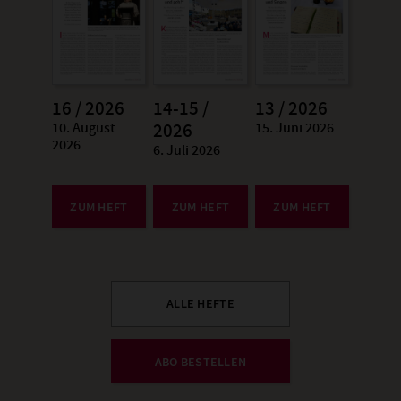
16 / 2026
14-15 /
13 / 2026
10. August
15. Juni 2026
:
2026
:
2026
6. Juli 2026
:
ZUM HEFT
ZUM HEFT
ZUM HEFT
ALLE HEFTE
ABO BESTELLEN