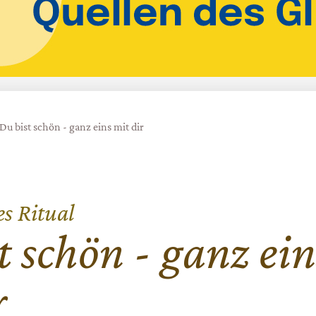
Du bist schön - ganz eins mit dir
es Ritual
t schön - ganz ein
r