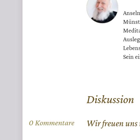
Anselm
Münste
Medita
Ausleg
Lebens
Sein e
Diskussion
0 Kommentare
Wir freuen uns