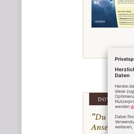
Überschrift
Artikel-
DOWNLOAD
Infos
"Du bist sch
Anselm Grü