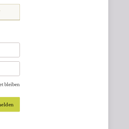
N
t bleiben
elden