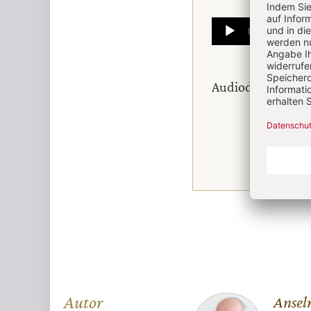
Audio
Player
Audiodatei zum Bu
Autor
Ansel