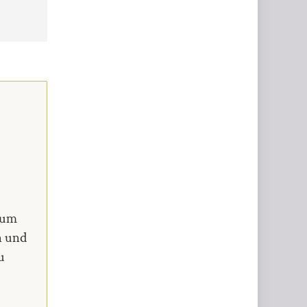
 um
n und
u