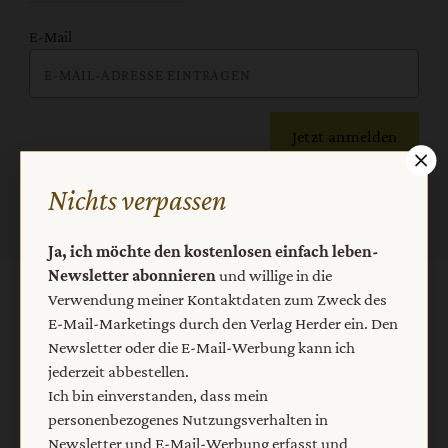
E-Mail
Jetzt anmelden
Nichts verpassen
Ja, ich möchte den kostenlosen einfach leben-
Newsletter abonnieren
und willige in die
Verwendung meiner Kontaktdaten zum Zweck des
AGB und Widerrufsbelehrung
Datenschutz
E-Mail-Marketings durch den Verlag Herder ein. Den
Barrierefreiheit
Impressum
Newsletter oder die E-Mail-Werbung kann ich
jederzeit abbestellen.
Ich bin einverstanden, dass mein
Vertrag widerrufen
Abo online kündigen
personenbezogenes Nutzungsverhalten in
Newsletter und E-Mail-Werbung erfasst und