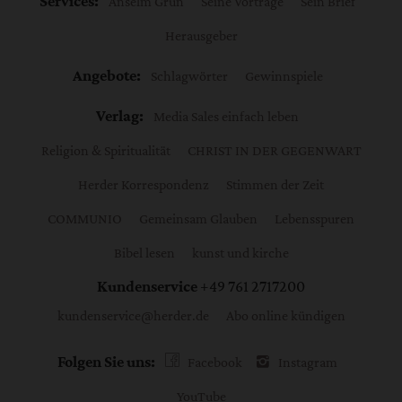
Services:
Anselm Grün
Seine Vorträge
Sein Brief
Herausgeber
Angebote:
Schlagwörter
Gewinnspiele
Verlag:
Media Sales einfach leben
Religion & Spiritualität
CHRIST IN DER GEGENWART
Herder Korrespondenz
Stimmen der Zeit
COMMUNIO
Gemeinsam Glauben
Lebensspuren
Bibel lesen
kunst und kirche
Kundenservice
+49 761 2717200
kundenservice@herder.de
Abo online kündigen
Folgen Sie uns:
Facebook
Instagram
YouTube