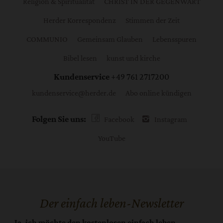
Religion & Spiritualität
CHRIST IN DER GEGENWART
Herder Korrespondenz
Stimmen der Zeit
COMMUNIO
Gemeinsam Glauben
Lebensspuren
Bibel lesen
kunst und kirche
Kundenservice
+49 761 2717200
kundenservice@herder.de
Abo online kündigen
Folgen Sie uns:
Facebook
Instagram
YouTube
Der einfach leben-Newsletter
Ja, ich möchte den kostenlosen einfach leben-