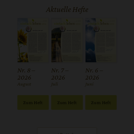
Aktuelle Hefte
Nr. 8 –
Nr. 7 –
Nr. 6 –
2026
2026
2026
:
August
:
Juli
:
Juni
Zum Heft
Zum Heft
Zum Heft