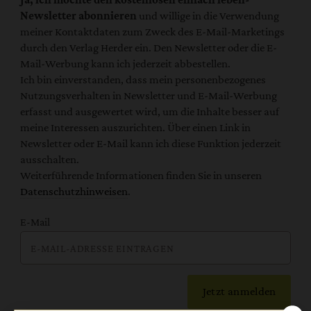
Newsletter abonnieren
und willige in die Verwendung
meiner Kontaktdaten zum Zweck des E-Mail-Marketings
durch den Verlag Herder ein. Den Newsletter oder die E-
Mail-Werbung kann ich jederzeit abbestellen.
Ich bin einverstanden, dass mein personenbezogenes
Nutzungsverhalten in Newsletter und E-Mail-Werbung
erfasst und ausgewertet wird, um die Inhalte besser auf
meine Interessen auszurichten. Über einen Link in
Newsletter oder E-Mail kann ich diese Funktion jederzeit
ausschalten.
Weiterführende Informationen finden Sie in unseren
Datenschutzhinweisen
.
E-Mail
Jetzt anmelden