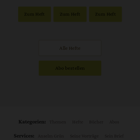
Zum Heft
Zum Heft
Zum Heft
Alle Hefte
Abo bestellen
Kategorien:
Themen
Hefte
Bücher
Abos
Services:
Anselm Grün
Seine Vorträge
Sein Brief