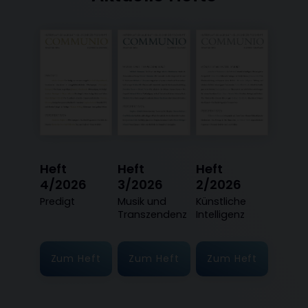
Heft
Heft
Heft
4/2026
3/2026
2/2026
:
Predigt
:
Musik und
:
Künstliche
Transzendenz
Intelligenz
Zum Heft
Zum Heft
Zum Heft