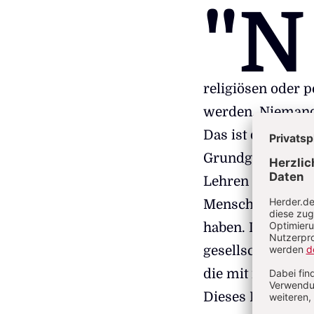
"N
religiösen oder 
werden. Niemand 
Das ist der Wortl
Grundgesetzes. D
Lehren aus einer 
Menschen in Deut
haben. Doch jetzt
gesellschaftliche
die mit ihren Ans
Dieses Phänomen 