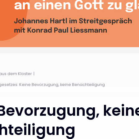
 aus dem Kloster
dgesetzes: Keine Bevorzugung, keine Benachteiligung
Bevorzugung, kein
hteiligung