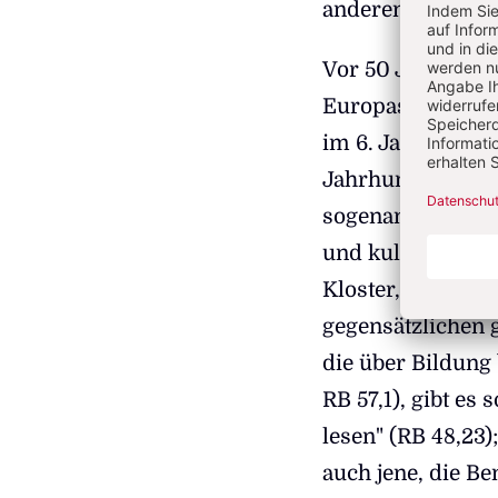
anderen europäi
Vor 50 Jahren, 19
Europas. Was hat
im 6. Jahrhundert
Jahrhunderten e
sogenannte Völke
und kulturelle U
Kloster, so beze
gegensätzlichen 
die über Bildung
RB 57,1), gibt es 
lesen" (RB 48,23)
auch jene, die Be