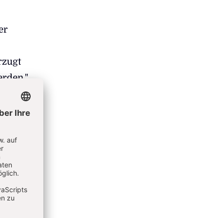
er
rzugt
rden."
 den
ss
den
rke,
n.
vielen