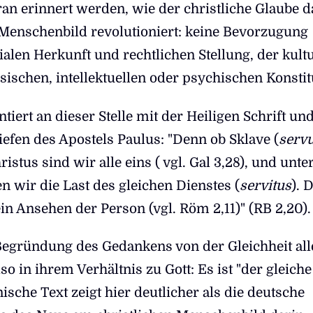
an erinnert werden, wie der christliche Glaube d
enschenbild revolutioniert: keine Bevorzugung
alen Herkunft und rechtlichen Stellung, der kult
ischen, intellektuellen oder psychischen Konstit
iert an dieser Stelle mit der Heiligen Schrift un
riefen des Apostels Paulus: "Denn ob Sklave (
serv
ristus sind wir alle eins ( vgl. Gal 3,28), und unt
n wir die Last des gleichen Dienstes (
servitus
). 
kein Ansehen der Person (vgl. Röm 2,11)" (RB 2,20).
egründung des Gedankens von der Gleichheit all
so in ihrem Verhältnis zu Gott: Es ist "der gleiche
nische Text zeigt hier deutlicher als die deutsche