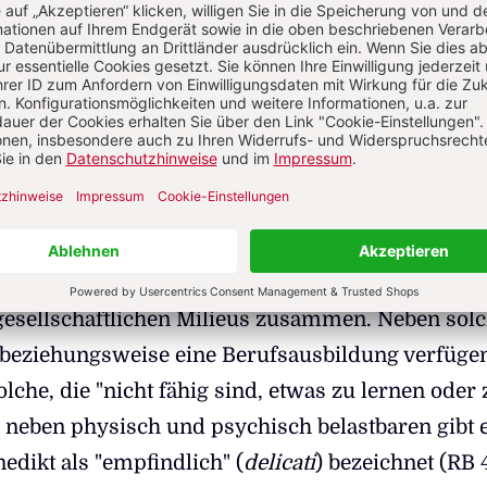
schen Ländern beobachten.
64, erhob Papst Paul VI. den hl. Benedikt zum Pa
 Benedikt mit Artikel 3 des Grundgesetzes zu tun
 die Benediktsregel entstand, war schon seit zwe
ine große Migrationsbewegung im Gange, die
rwanderung. Sie brachte enorme politische, sozi
mbrüche, Abbrüche und Zerwürfnisse mit sich. I
ugt es die Benediktsregel, kommen Menschen aus v
gesellschaftlichen Milieus zusammen. Neben solc
 beziehungsweise eine Berufsausbildung verfügen
solche, die "nicht fähig sind, etwas zu lernen oder 
; neben physisch und psychisch belastbaren gibt 
nedikt als "empfindlich" (
delicati
) bezeichnet (RB 