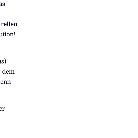
as
urellen
ution!
d
us
)
er dem
Denn
er