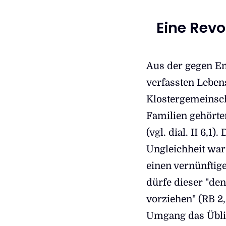
Eine Rev
Aus der gegen E
verfassten Leben
Klostergemeinsc
Familien gehörte
(vgl. dial. II 6,1
Ungleichheit war
einen vernünftig
dürfe dieser "den
vorziehen" (RB 2,
Umgang das Üblic