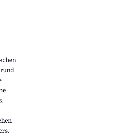
ischen
grund
e
ne
s,
ichen
ers.