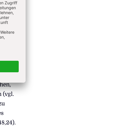
tron
? Als
i
ale
m
öllig
hen,
 (vgl.
zu
es
48,24).