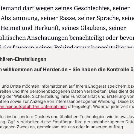
iemand darf wegen seines Geschlechtes, seiner
Abstammung, seiner Rasse, seiner Sprache, sein
Heimat und Herkunft, seines Glaubens, seiner
politischen Anschauungen benachteiligt oder bevo
darf wegen seiner Behinderung benachteiligt we
aut des Artikels 3 Absatz 3 des deutschen
iese Errungenschaft verdanken wir nicht zuletzt
leidvollen Geschichte, die davon geprägt war, da
schland unsagbar schwere Schuld auf sich gela
, gerade drei Generationen später, gewinnen
 Kräfte und politische Strömungen sichtbar an Stä
ichten das, was Artikel 3 besagt, massiv anfechte
lässt sich nicht nur in Deutschland, sondern in 