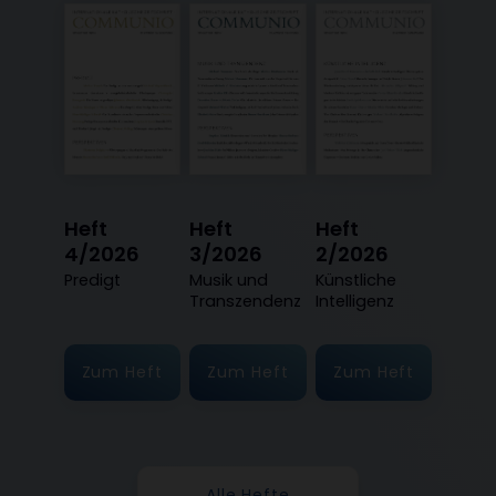
Heft
Heft
Heft
4/2026
3/2026
2/2026
:
Predigt
:
Musik und
:
Künstliche
Transzendenz
Intelligenz
Zum Heft
Zum Heft
Zum Heft
Alle Hefte