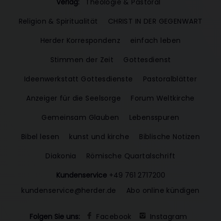
Verlag:
Theologie & Pastoral
Religion & Spiritualität
CHRIST IN DER GEGENWART
Herder Korrespondenz
einfach leben
Stimmen der Zeit
Gottesdienst
Ideenwerkstatt Gottesdienste
Pastoralblätter
Anzeiger für die Seelsorge
Forum Weltkirche
Gemeinsam Glauben
Lebensspuren
Bibel lesen
kunst und kirche
Biblische Notizen
Diakonia
Römische Quartalschrift
Kundenservice
+49 761 2717200
kundenservice@herder.de
Abo online kündigen
Folgen Sie uns:
Facebook
Instagram