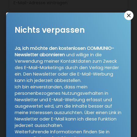
Jetzt anmelden
Nichts verpassen
Ja, ich möchte den kostenlosen COMMUNIO-
Newsletter abonnieren
und willige in die
Verwendung meiner Kontaktdaten zum Zweck
des E-Mail-Marketings durch den Verlag Herder
ein. Den Newsletter oder die E-Mail-Werbung
AGB und Widerrufsbelehrung
Datenschutz
kann ich jederzeit abbestellen.
Ich bin einverstanden, dass mein
Barrierefreiheit
Impressum
personenbezogenes Nutzungsverhalten in
Newsletter und E-Mail-Werbung erfasst und
ausgewertet wird, um die Inhalte besser auf
Vertrag widerrufen
meine Interessen auszurichten. Über einen Link in
Newsletter oder E-Mail kann ich diese Funktion
Abo online kündigen
jederzeit ausschalten.
Weiterführende Informationen finden Sie in