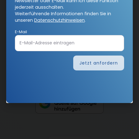
Newsletter oder E-Mail kann ich diese Funktion
jederzeit ausschalten.
AGB und Widerrufsbelehrung
Datenschutz
Weiterführende Informationen finden Sie in
unseren
Datenschutzhinweisen
.
Barrierefreiheit
Impressum
E-Mail
Vertrag widerrufen
Jetzt anfordern
Abo online kündigen