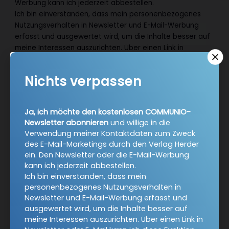
Werbung kann ich jederzeit abbestellen.
Ich bin einverstanden, dass mein personenbezogenes
Nutzungsverhalten in Newsletter und E-Mail-Werbung
erfasst und ausgewertet wird, um die Inhalte besser auf
meine Interessen auszurichten. Über einen Link in
Newsletter oder E-Mail kann ich diese Funktion jederzeit
ausschalten.
Nichts verpassen
Weiterführende Informationen finden Sie in unseren
Datenschutzhinweisen
.
Ja, ich möchte den kostenlosen COMMUNIO-
E-Mail
Newsletter abonnieren
und willige in die
Verwendung meiner Kontaktdaten zum Zweck
des E-Mail-Marketings durch den Verlag Herder
ein. Den Newsletter oder die E-Mail-Werbung
Jetzt anmelden
kann ich jederzeit abbestellen.
Ich bin einverstanden, dass mein
personenbezogenes Nutzungsverhalten in
Newsletter und E-Mail-Werbung erfasst und
ausgewertet wird, um die Inhalte besser auf
meine Interessen auszurichten. Über einen Link in