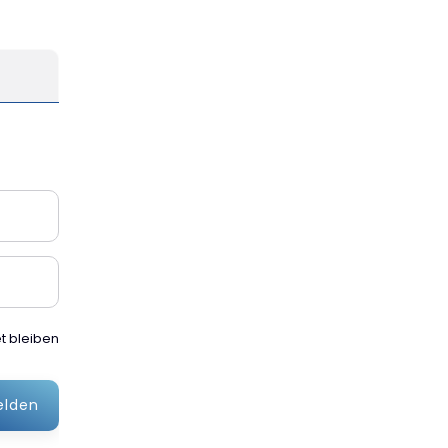
 bleiben
lden