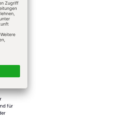
r
und für
der