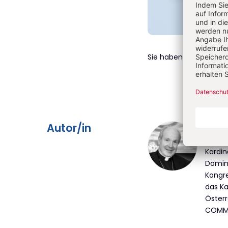
Sie haben ein Abonn
Überschrift
Autor/in
Chr
Artikel-
Kardin
Domini
Infos
Kongre
das Ka
Österr
COMM