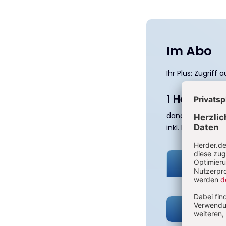
Im Abo
Ihr Plus: Zugriff
1 Heft + 1 H
83,40 
danach
inkl. MwSt., zzgl