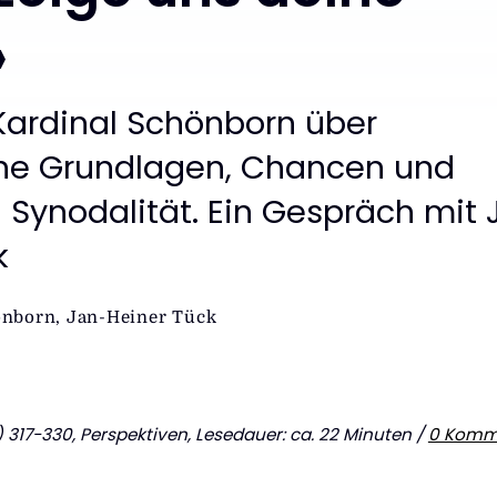
»
Kardinal Schönborn über
he Grundlagen, Chancen und
n Synodalität. Ein Gespräch mit
k
önborn
,
Jan-Heiner Tück
17-330, Perspektiven, Lesedauer: ca. 22 Minuten /
0 Komm