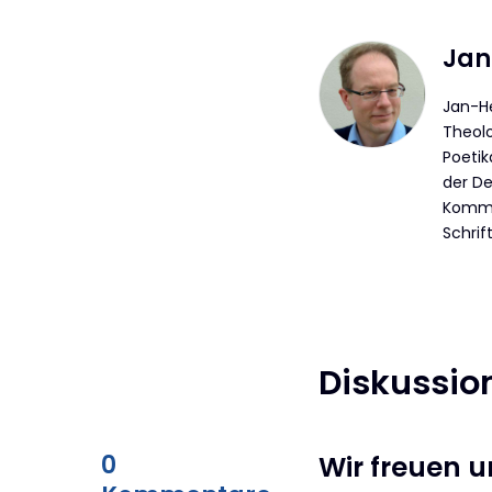
Jan
Jan-He
Theolo
Poetik
der De
Kommis
Schrif
Diskussio
0
Wir freuen 