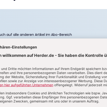
 auch auf alle anderen Artikel im Abo-Bereich
eft digital 0,00 €
€ für 6 Ausgaben pro Jahr + Digitalzugang
. 7,80 € Versand (D)
IM ABO
IM DIGITAL-ABO
Abo testen