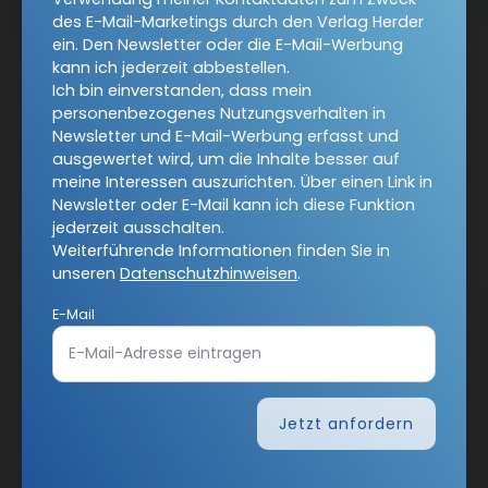
des E-Mail-Marketings durch den Verlag Herder
ein. Den Newsletter oder die E-Mail-Werbung
kann ich jederzeit abbestellen.
Ich bin einverstanden, dass mein
COMMUNIO-Newsletter
personenbezogenes Nutzungsverhalten in
Newsletter und E-Mail-Werbung erfasst und
ausgewertet wird, um die Inhalte besser auf
Ja, ich möchte den kostenlosen COMMUNIO-Newsletter
meine Interessen auszurichten. Über einen Link in
abonnieren
und willige in die Verwendung meiner
Newsletter oder E-Mail kann ich diese Funktion
Kontaktdaten zum Zweck des E-Mail-Marketings durch
jederzeit ausschalten.
den Verlag Herder ein. Den Newsletter oder die E-Mail-
Weiterführende Informationen finden Sie in
Werbung kann ich jederzeit abbestellen.
unseren
Datenschutzhinweisen
.
Ich bin einverstanden, dass mein personenbezogenes
Nutzungsverhalten in Newsletter und E-Mail-Werbung
E-Mail
erfasst und ausgewertet wird, um die Inhalte besser auf
meine Interessen auszurichten. Über einen Link in
Newsletter oder E-Mail kann ich diese Funktion jederzeit
ausschalten.
Jetzt anfordern
Weiterführende Informationen finden Sie in unseren
Datenschutzhinweisen
.