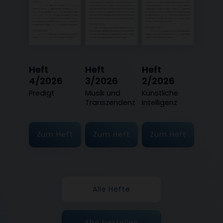
Heft
Heft
Heft
4/2026
3/2026
2/2026
:
Predigt
:
Musik und
:
Künstliche
Transzendenz
Intelligenz
Zum Heft
Zum Heft
Zum Heft
Alle Hefte
Abo bestellen