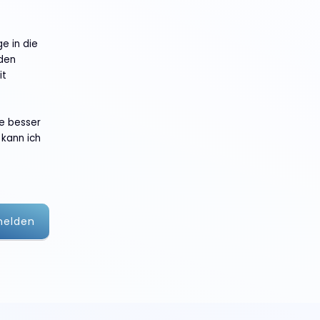
ge in die
den
it
te besser
 kann ich
melden