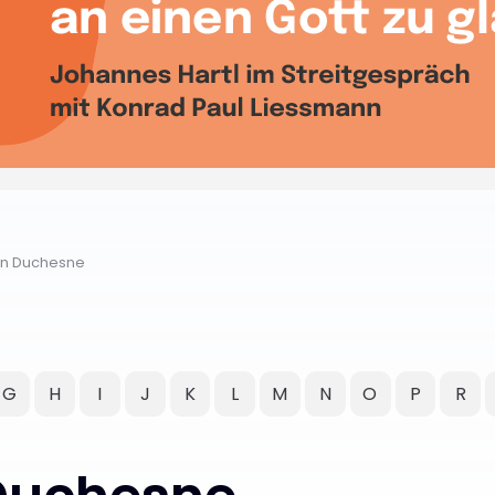
n Duchesne
G
H
I
J
K
L
M
N
O
P
R