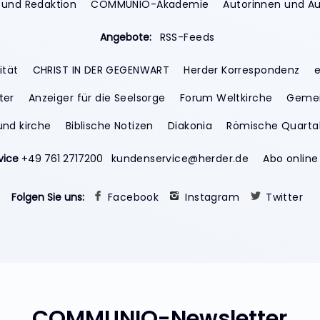
 und Redaktion
COMMUNIO-Akademie
Autorinnen und A
Angebote:
RSS-Feeds
ität
CHRIST IN DER GEGENWART
Herder Korrespondenz
e
ter
Anzeiger für die Seelsorge
Forum Weltkirche
Gemei
und kirche
Biblische Notizen
Diakonia
Römische Quartal
vice
+49 761 2717200
kundenservice@herder.de
Abo online
Folgen Sie uns:
Facebook
Instagram
Twitter
COMMUNIO-Newsletter