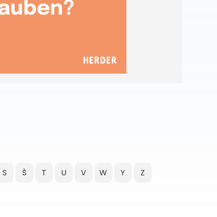
S
Š
T
U
V
W
Y
Z