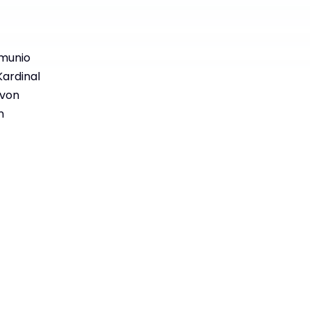
mmunio
Kardinal
 von
n