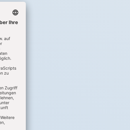
genz
t