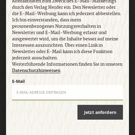
Kontaktdaten zum Zweck des E-Mail-Marketings
personenbezogenes Nutzungsverhalten in
durch den Verlag Herder ein. Den Newsletter oder
Newsletter und E-Mail-Werbung erfasst und
die E-Mail-Werbung kann ich jederzeit abbestellen.
ausgewertet wird, um die Inhalte besser auf meine
Ich bin einverstanden, dass mein
Interessen auszurichten. Über einen Link in
personenbezogenes Nutzungsverhalten in
Newsletter oder E-Mail kann ich diese Funktion
Newsletter und E-Mail-Werbung erfasst und
jederzeit ausschalten. Weiterführende
ausgewertet wird, um die Inhalte besser auf meine
Informationen finden Sie in unseren
Interessen auszurichten. Über einen Link in
Datenschutzhinweisen
.
Newsletter oder E-Mail kann ich diese Funktion
jederzeit ausschalten.
Weiterführende Informationen finden Sie in unseren
E-Mail
Datenschutzhinweisen
.
E-Mail
Jetzt anmelden
Jetzt anfordern