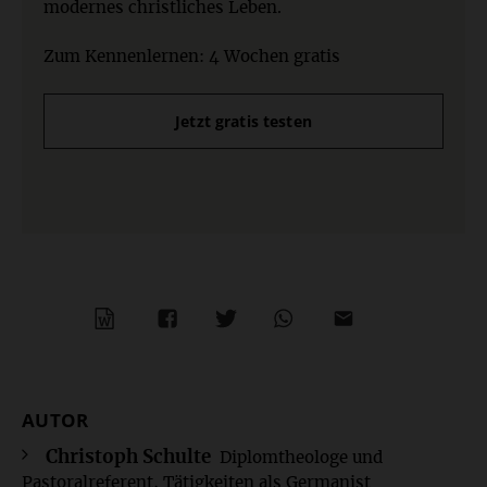
modernes christliches Leben.
Zum Kennenlernen: 4 Wochen gratis
Jetzt gratis testen
WORD
TEILEN
TEILEN
WHATSAPP
MAILEN
AUTOR
Überschrift
Artikel-
Christoph Schulte
Diplomtheologe und
Pastoralreferent, Tätigkeiten als Germanist