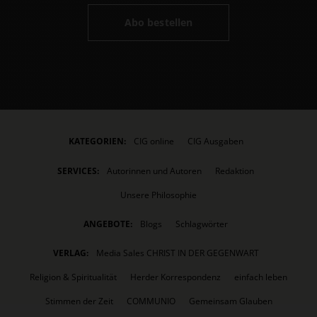
Abo bestellen
KATEGORIEN:
CIG online
CIG Ausgaben
SERVICES:
Autorinnen und Autoren
Redaktion
Unsere Philosophie
ANGEBOTE:
Blogs
Schlagwörter
VERLAG:
Media Sales CHRIST IN DER GEGENWART
Religion & Spiritualität
Herder Korrespondenz
einfach leben
Stimmen der Zeit
COMMUNIO
Gemeinsam Glauben