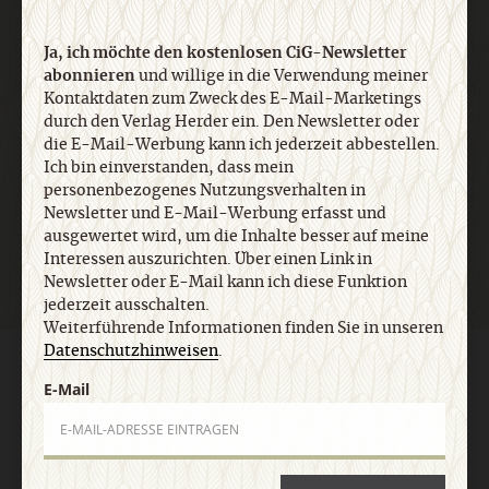
Datenschutzhinweisen
.
Ja, ich möchte den kostenlosen CiG-Newsletter
abonnieren
und willige in die Verwendung meiner
E-Mail
Kontaktdaten zum Zweck des E-Mail-Marketings
durch den Verlag Herder ein. Den Newsletter oder
die E-Mail-Werbung kann ich jederzeit abbestellen.
Ich bin einverstanden, dass mein
personenbezogenes Nutzungsverhalten in
Jetzt anmelden
Newsletter und E-Mail-Werbung erfasst und
ausgewertet wird, um die Inhalte besser auf meine
Interessen auszurichten. Über einen Link in
Newsletter oder E-Mail kann ich diese Funktion
jederzeit ausschalten.
Weiterführende Informationen finden Sie in unseren
Datenschutzhinweisen
.
AGB und Widerrufsbelehrung
Datenschutz
Barrierefreiheit
E-Mail
Impressum
Vertrag widerrufen
Abo online kündigen