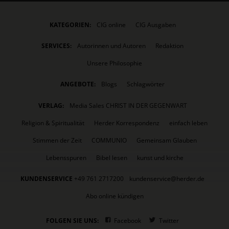
KATEGORIEN:
CIG online
CIG Ausgaben
SERVICES:
Autorinnen und Autoren
Redaktion
Unsere Philosophie
ANGEBOTE:
Blogs
Schlagwörter
VERLAG:
Media Sales CHRIST IN DER GEGENWART
Religion & Spiritualität
Herder Korrespondenz
einfach leben
Stimmen der Zeit
COMMUNIO
Gemeinsam Glauben
Lebensspuren
Bibel lesen
kunst und kirche
KUNDENSERVICE
+49 761 2717200
kundenservice@herder.de
Abo online kündigen
FOLGEN SIE UNS:
Facebook
Twitter