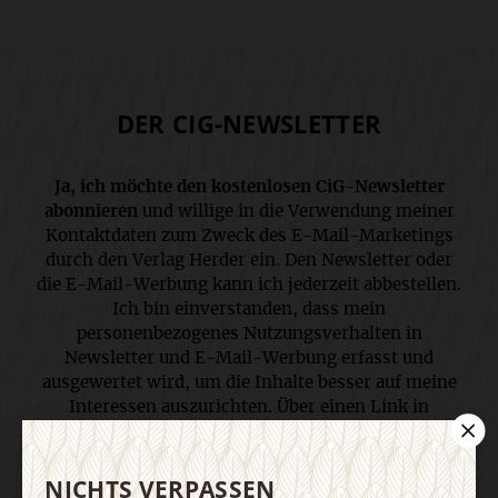
DER CIG-NEWSLETTER
Ja, ich möchte den kostenlosen CiG-Newsletter
abonnieren
und willige in die Verwendung meiner
Kontaktdaten zum Zweck des E-Mail-Marketings
durch den Verlag Herder ein. Den Newsletter oder
die E-Mail-Werbung kann ich jederzeit abbestellen.
Ich bin einverstanden, dass mein
personenbezogenes Nutzungsverhalten in
Newsletter und E-Mail-Werbung erfasst und
ausgewertet wird, um die Inhalte besser auf meine
Interessen auszurichten. Über einen Link in
Newsletter oder E-Mail kann ich diese Funktion
jederzeit ausschalten. Weiterführende
NICHTS VERPASSEN
Informationen finden Sie in unseren