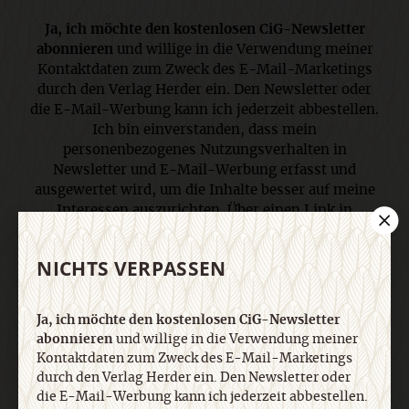
Ja, ich möchte den kostenlosen CiG-Newsletter
abonnieren
und willige in die Verwendung meiner
Kontaktdaten zum Zweck des E-Mail-Marketings
durch den Verlag Herder ein. Den Newsletter oder
die E-Mail-Werbung kann ich jederzeit abbestellen.
Ich bin einverstanden, dass mein
personenbezogenes Nutzungsverhalten in
Newsletter und E-Mail-Werbung erfasst und
ausgewertet wird, um die Inhalte besser auf meine
Interessen auszurichten. Über einen Link in
Newsletter oder E-Mail kann ich diese Funktion
jederzeit ausschalten. Weiterführende
NICHTS VERPASSEN
Informationen finden Sie in unseren
Datenschutzhinweisen
.
Ja, ich möchte den kostenlosen CiG-Newsletter
abonnieren
und willige in die Verwendung meiner
E-Mail
Kontaktdaten zum Zweck des E-Mail-Marketings
durch den Verlag Herder ein. Den Newsletter oder
die E-Mail-Werbung kann ich jederzeit abbestellen.