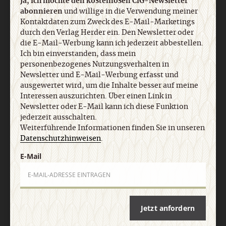
Ja, ich möchte den kostenlosen CiG-Newsletter
abonnieren
und willige in die Verwendung meiner
Nach oben
Kontaktdaten zum Zweck des E-Mail-Marketings
durch den Verlag Herder ein. Den Newsletter oder
die E-Mail-Werbung kann ich jederzeit abbestellen.
Ich bin einverstanden, dass mein
personenbezogenes Nutzungsverhalten in
Newsletter und E-Mail-Werbung erfasst und
ausgewertet wird, um die Inhalte besser auf meine
Interessen auszurichten. Über einen Link in
Newsletter oder E-Mail kann ich diese Funktion
jederzeit ausschalten.
Weiterführende Informationen finden Sie in unseren
Datenschutzhinweisen
.
E-Mail
Jetzt anfordern