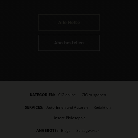
Alle Hefte
Abo bestellen
KATEGORIEN:
CIG online
CIG Ausgaben
SERVICES:
Autorinnen und Autoren
Redaktion
Unsere Philosophie
ANGEBOTE:
Blogs
Schlagwörter