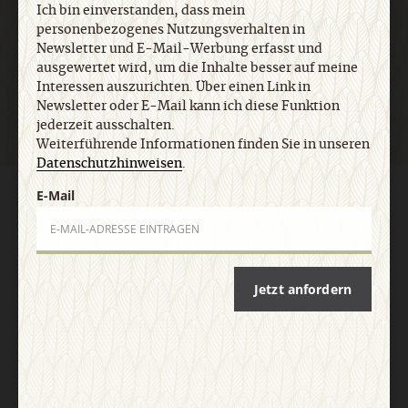
Ich bin einverstanden, dass mein
personenbezogenes Nutzungsverhalten in
Newsletter und E-Mail-Werbung erfasst und
Jetzt anmelden
ausgewertet wird, um die Inhalte besser auf meine
Interessen auszurichten. Über einen Link in
Newsletter oder E-Mail kann ich diese Funktion
jederzeit ausschalten.
Weiterführende Informationen finden Sie in unseren
Datenschutzhinweisen
.
E-Mail
AGB und Widerrufsbelehrung
Datenschutz
Barrierefreiheit
Impressum
Vertrag widerrufen
Abo online kündigen
Jetzt anfordern