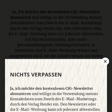
Ja, ich möchte den kostenlosen CiG-Newsletter
abonnieren
und willige in die Verwendung meiner
Kontaktdaten zum Zweck des E-Mail-Marketings
durch den Verlag Herder ein. Den Newsletter oder
die E-Mail-Werbung kann ich jederzeit abbestellen.
Ich bin einverstanden, dass mein
personenbezogenes Nutzungsverhalten in
Newsletter und E-Mail-Werbung erfasst und
ausgewertet wird, um die Inhalte besser auf meine
Interessen auszurichten. Über einen Link in
Newsletter oder E-Mail kann ich diese Funktion
jederzeit ausschalten. Weiterführende
NICHTS VERPASSEN
Informationen finden Sie in unseren
Datenschutzhinweisen
.
Ja, ich möchte den kostenlosen CiG-Newsletter
abonnieren
und willige in die Verwendung meiner
Kontaktdaten zum Zweck des E-Mail-Marketings
E-Mail
durch den Verlag Herder ein. Den Newsletter oder
die E-Mail-Werbung kann ich jederzeit abbestellen.