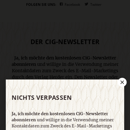
FOLGEN SIE UNS:
Facebook
Twitter
DER CIG-NEWSLETTER
Ja, ich möchte den kostenlosen CiG-Newsletter
abonnieren
und willige in die Verwendung meiner
Kontaktdaten zum Zweck des E-Mail-Marketings
durch den Verlag Herder ein. Den Newsletter oder
die E-Mail-Werbung kann ich jederzeit abbestellen.
Ich bin einverstanden, dass mein
NICHTS VERPASSEN
personenbezogenes Nutzungsverhalten in
Newsletter und E-Mail-Werbung erfasst und
ausgewertet wird, um die Inhalte besser auf meine
Ja, ich möchte den kostenlosen CiG-Newsletter
Interessen auszurichten. Über einen Link in
abonnieren
und willige in die Verwendung meiner
Newsletter oder E-Mail kann ich diese Funktion
Kontaktdaten zum Zweck des E-Mail-Marketings
jederzeit ausschalten. Weiterführende