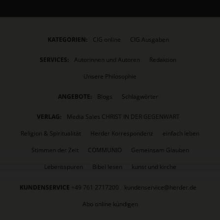
KATEGORIEN:
CIG online
CIG Ausgaben
SERVICES:
Autorinnen und Autoren
Redaktion
Unsere Philosophie
ANGEBOTE:
Blogs
Schlagwörter
VERLAG:
Media Sales CHRIST IN DER GEGENWART
Religion & Spiritualität
Herder Korrespondenz
einfach leben
Stimmen der Zeit
COMMUNIO
Gemeinsam Glauben
Lebensspuren
Bibel lesen
kunst und kirche
KUNDENSERVICE
+49 761 2717200
kundenservice@herder.de
Abo online kündigen