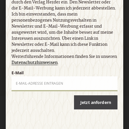
durch den Verlag Herder ein. Den Newsletter oder
Informationen finden Sie in unseren
die E-Mail-Werbung kann ich jederzeit abbestellen.
Datenschutzhinweisen
.
Ich bin einverstanden, dass mein
personenbezogenes Nutzungsverhalten in
Newsletter und E-Mail-Werbung erfasst und
E-Mail
ausgewertet wird, um die Inhalte besser auf meine
Interessen auszurichten. Über einen Link in
Newsletter oder E-Mail kann ich diese Funktion
jederzeit ausschalten.
Weiterführende Informationen finden Sie in unseren
Jetzt anmelden
Datenschutzhinweisen
.
E-Mail
Jetzt anfordern
AGB und Widerrufsbelehrung
Datenschutz
Barrierefreiheit
Impressum