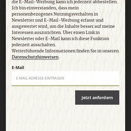
die E-Mail-Werbung kann ich jederzeit abbestellen.
E-Mail
Ich bin einverstanden, dass mein
personenbezogenes Nutzungsverhalten in
Newsletter und E-Mail-Werbung erfasst und
ausgewertet wird, um die Inhalte besser auf meine
Interessen auszurichten. Über einen Link in
Jetzt anmelden
Newsletter oder E-Mail kann ich diese Funktion
jederzeit ausschalten.
Weiterführende Informationen finden Sie in unseren
Datenschutzhinweisen
.
E-Mail
AGB und Widerrufsbelehrung
Datenschutz
Barrierefreiheit
Impressum
Jetzt anfordern
Vertrag widerrufen
Abo online kündigen