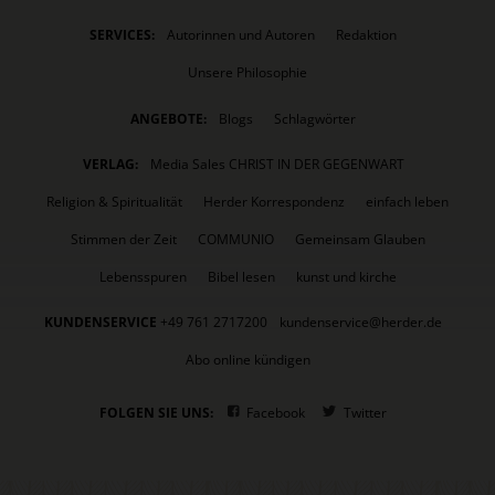
SERVICES:
Autorinnen und Autoren
Redaktion
Unsere Philosophie
ANGEBOTE:
Blogs
Schlagwörter
VERLAG:
Media Sales CHRIST IN DER GEGENWART
Religion & Spiritualität
Herder Korrespondenz
einfach leben
Stimmen der Zeit
COMMUNIO
Gemeinsam Glauben
Lebensspuren
Bibel lesen
kunst und kirche
KUNDENSERVICE
+49 761 2717200
kundenservice@herder.de
Abo online kündigen
FOLGEN SIE UNS:
Facebook
Twitter