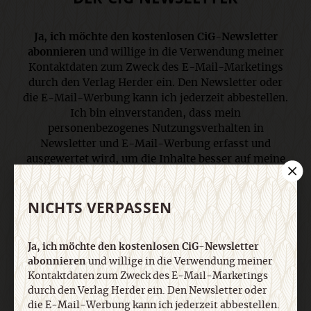
Ja, ich möchte den kostenlosen CiG-Newsletter
abonnieren
und willige in die Verwendung meiner
Kontaktdaten zum Zweck des E-Mail-Marketings
durch den Verlag Herder ein. Den Newsletter oder
die E-Mail-Werbung kann ich jederzeit abbestellen.
Ich bin einverstanden, dass mein
personenbezogenes Nutzungsverhalten in
Newsletter und E-Mail-Werbung erfasst und
ausgewertet wird, um die Inhalte besser auf meine
Interessen auszurichten. Über einen Link in
Newsletter oder E-Mail kann ich diese Funktion
NICHTS VERPASSEN
jederzeit ausschalten. Weiterführende
Informationen finden Sie in unseren
Datenschutzhinweisen
.
Ja, ich möchte den kostenlosen CiG-Newsletter
abonnieren
und willige in die Verwendung meiner
Kontaktdaten zum Zweck des E-Mail-Marketings
E-Mail
durch den Verlag Herder ein. Den Newsletter oder
die E-Mail-Werbung kann ich jederzeit abbestellen.