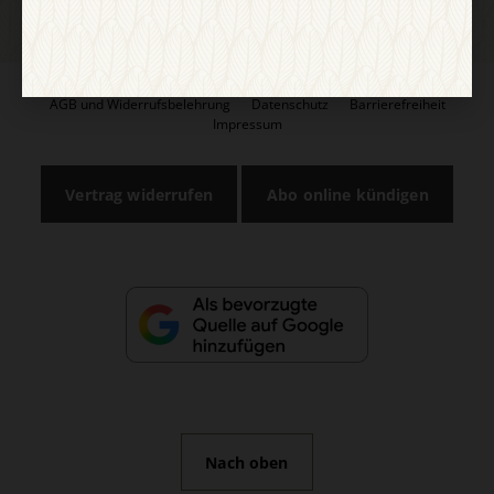
AGB und Widerrufsbelehrung
Datenschutz
Barrierefreiheit
Impressum
Vertrag widerrufen
Abo online kündigen
Nach oben