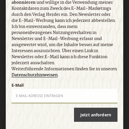
abonnieren
und willige in die Verwendung meiner
die E-Mail-Werbung kann ich jederzeit abbestellen.
Kontaktdaten zum Zweck des E-Mail-Marketings
Ich bin einverstanden, dass mein
durch den Verlag Herder ein. Den Newsletter oder
personenbezogenes Nutzungsverhalten in
die E-Mail-Werbung kann ich jederzeit abbestellen.
Newsletter und E-Mail-Werbung erfasst und
Ich bin einverstanden, dass mein
ausgewertet wird, um die Inhalte besser auf meine
personenbezogenes Nutzungsverhalten in
Interessen auszurichten. Über einen Link in
Newsletter und E-Mail-Werbung erfasst und
Newsletter oder E-Mail kann ich diese Funktion
ausgewertet wird, um die Inhalte besser auf meine
jederzeit ausschalten. Weiterführende
Interessen auszurichten. Über einen Link in
Informationen finden Sie in unseren
Newsletter oder E-Mail kann ich diese Funktion
Datenschutzhinweisen
.
jederzeit ausschalten.
Weiterführende Informationen finden Sie in unseren
Datenschutzhinweisen
.
E-Mail
E-Mail
Jetzt anmelden
Jetzt anfordern