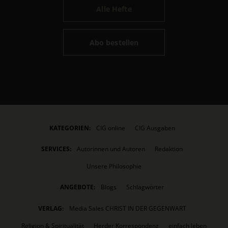
Alle Hefte
Abo bestellen
KATEGORIEN:
CIG online
CIG Ausgaben
SERVICES:
Autorinnen und Autoren
Redaktion
Unsere Philosophie
ANGEBOTE:
Blogs
Schlagwörter
VERLAG:
Media Sales CHRIST IN DER GEGENWART
Religion & Spiritualität
Herder Korrespondenz
einfach leben